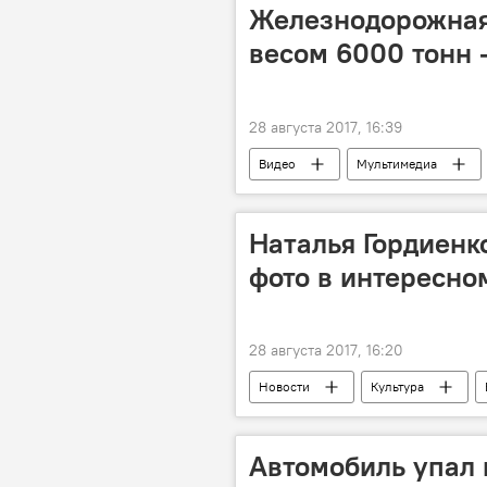
Железнодорожная
весом 6000 тонн 
28 августа 2017, 16:39
Видео
Мультимедиа
Наталья Гордиенк
фото в интересно
28 августа 2017, 16:20
Новости
Культура
Наталья Гордиенко
Instagr
Последние новости Instagram: самое
Автомобиль упал 