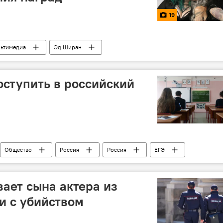
19
ьтимедиа
Эд Ширан
оступить в российский
Общество
Россия
Россия
ЕГЭ
абитуриентов
ает сына актера из
зи с убийством