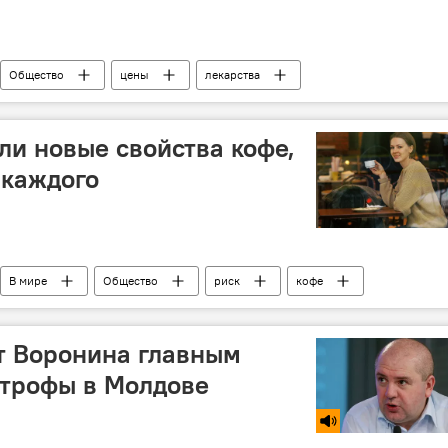
Общество
цены
лекарства
лдове
и новые свойства кофе,
 каждого
В мире
Общество
риск
кофе
т Воронина главным
строфы в Молдове