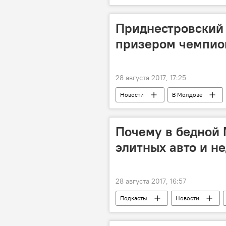
протест
референдум
Приднестровский 
призером чемпио
28 августа 2017, 17:25
Новости
В Молдове
Владислав Чеботарь
гребля
Почему в бедной 
элитных авто и н
28 августа 2017, 16:57
Подкасты
Новости