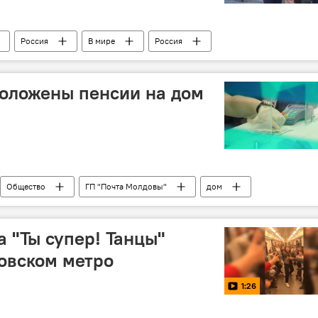
Россия
В мире
Россия
розыск
причастность
блогер
оложены пенсии на дом
Общество
ГП "Почта Молдовы"
дом
оцвыплата
а "Ты супер! Танцы"
овском метро
1:26