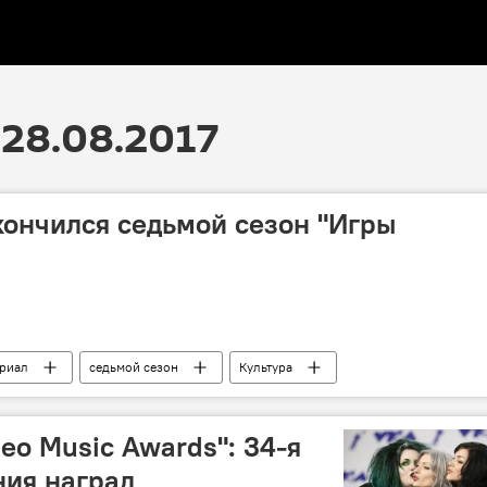
28.08.2017
кончился седьмой сезон "Игры
риал
седьмой сезон
Культура
eo Music Awards": 34-я
ния наград