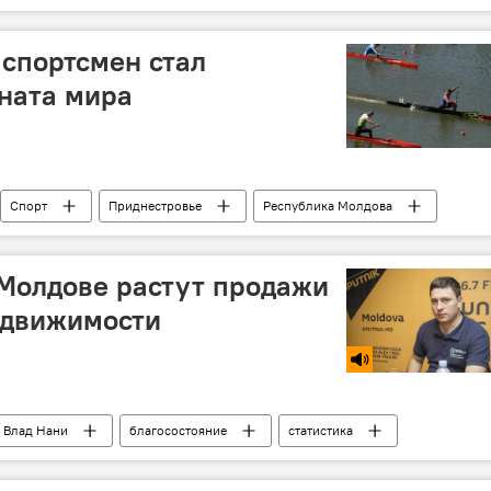
спортсмен стал
ната мира
Спорт
Приднестровье
Республика Молдова
байдарки
каное
Молдове растут продажи
едвижимости
Влад Нани
благосостояние
статистика