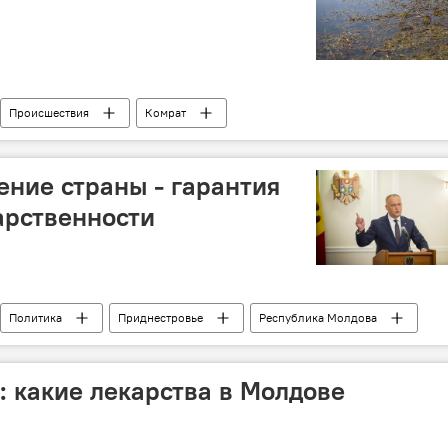
Происшествия
Комрат
вычайных ситуаций МВД РМ
гибель
автомобиль
ение страны - гарантия
арственности
Политика
Приднестровье
Республика Молдова
государственность
реинтеграция
Молдове
: какие лекарства в Молдове