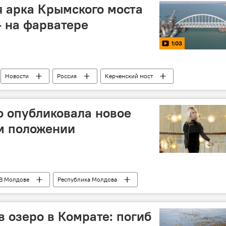
 арка Крымского моста
- на фарватере
1:03
Новости
Россия
Керченский мост
о опубликовала новое
м положении
В Молдове
Республика Молдова
am
беременность
 интересное сегодня
Фото
в озеро в Комрате: погиб