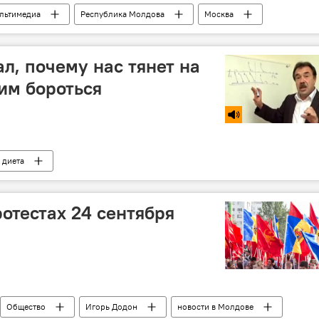
льтимедиа
Республика Молдова
Москва
илова
Эмилия Данич
Конкурс "Ты супер! Танцы"
л, почему нас тянет на
тим бороться
диета
ротестах 24 сентября
Общество
Игорь Додон
новости в Молдове