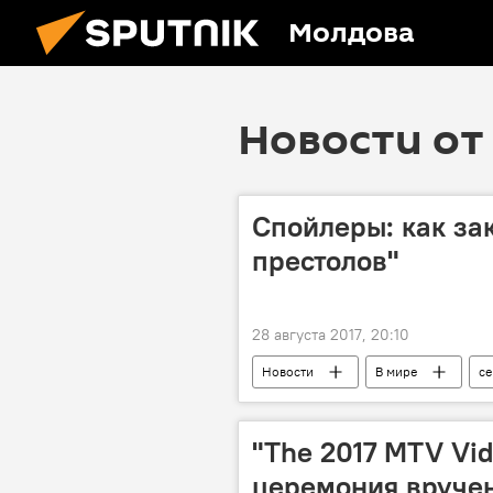
Молдова
Новости от 
Спойлеры: как за
престолов"
28 августа 2017, 20:10
Новости
В мире
се
"The 2017 MTV Vid
церемония вруче