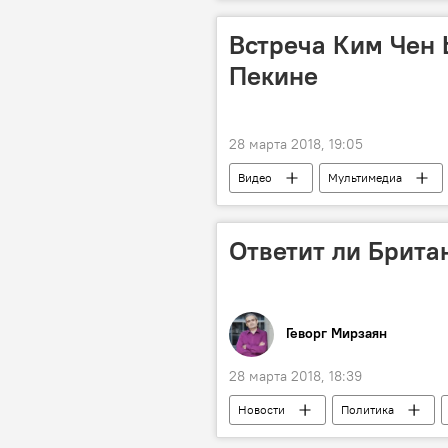
"Дело Скрипаля" и высылка российс
Республика Молдова
США
Встреча Ким Чен 
дело Скрипаля
российские
Пекине
28 марта 2018, 19:05
Видео
Мультимедиа
Ким Чен Ын
телевидение
Ответит ли Брита
Геворг Мирзаян
28 марта 2018, 18:39
Новости
Политика
Скрипаль
дипломаты