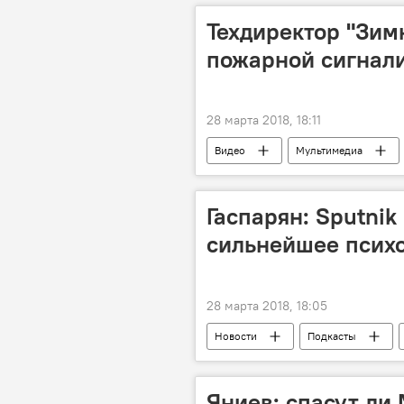
Техдиректор "Зим
пожарной сигнал
28 марта 2018, 18:11
Видео
Мультимедиа
Гаспарян: Sputni
сильнейшее психо
28 марта 2018, 18:05
Новости
Подкасты
Яниев: спасут ли