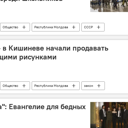
Общество
Республика Молдова
СССР
Кирсова
Александр Постолаки
школьники
 в Кишиневе начали продавать
ющими рисунками
Общество
Республика Молдова
закон
": Евангелие для бедных