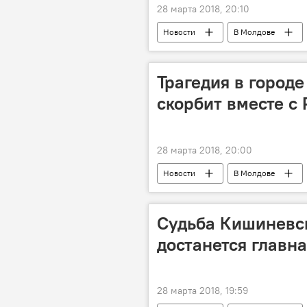
28 марта 2018, 20:10
Новости
В Молдове
Россия
Республика Молдов
пожар
память
соб
Трагедия в город
скорбит вместе с
28 марта 2018, 20:00
Новости
В Молдове
Россия
Республика Молдов
трагедия
соболезнования
Судьба Кишиневск
достанется главн
28 марта 2018, 19:59