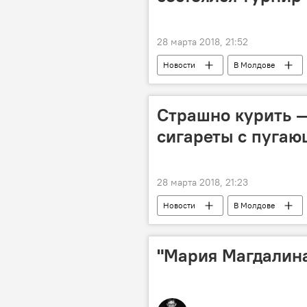
28 марта 2018, 21:52
Новости
В Молдове
Гагаузия
Афганистан
турнир
Страшно курить —
сигареты с пуга
28 марта 2018, 21:23
Новости
В Молдове
курение
Здоровье
"Мария Магдалина