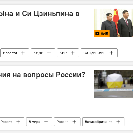
ких дипломатов
Кишинев
Россия
благодарность
посольство
высылка
Ына и Си Цзиньпина в
 дипломаты
0:45
Новости
КНДР
КНР
Си Цзиньпин
встреча
ния на вопросы России?
Россия
В мире
Россия
Великобритания
Брексит
убийство