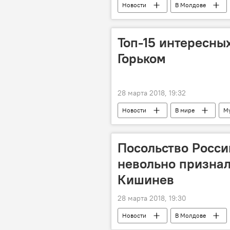
Новости
В Молдове
Моника Бабук
реорганизац
Топ-15 интересны
Горьком
28 марта 2018, 19:32
Новости
В мире
М
Посольство Росс
невольно признал
Кишинев
28 марта 2018, 19:30
Новости
В Молдове