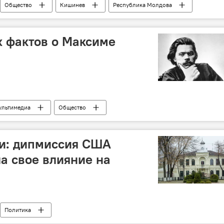
Общество
Кишинев
Республика Молдова
ия
поглощение
слияние
х фактов о Максиме
ультимедиа
Общество
ии: дипмиссия США
а свое влияние на
Политика