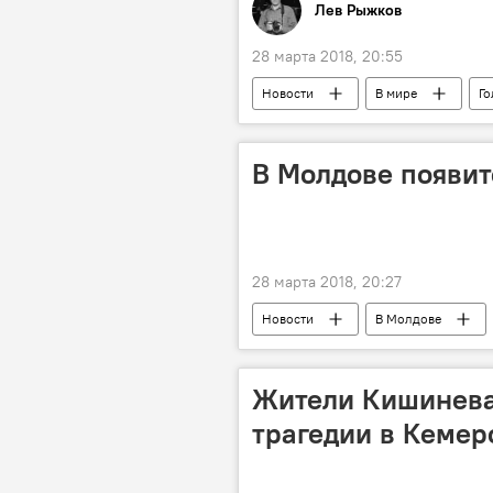
Лев Рыжков
28 марта 2018, 20:55
Новости
В мире
Го
В Молдове появит
28 марта 2018, 20:27
Новости
В Молдове
новый праздник
Жители Кишинева
трагедии в Кемер