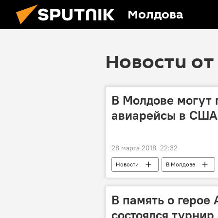
Молдова
Новости от 
В Молдове могут 
авиарейсы в США
28 марта 2018, 22:32
Новости
В Молдове
авиарейс
правительство
В память о герое
состоялся турнир