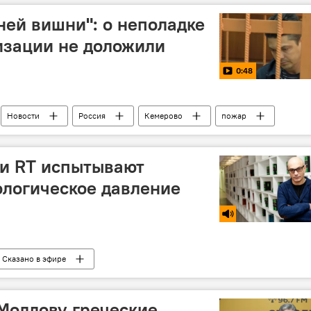
ней вишни": о неполадке
изации не доложили
0:48
Новости
Россия
Кемерово
пожар
k и RT испытывают
логическое давление
Сказано в эфире
 Молдову греческие