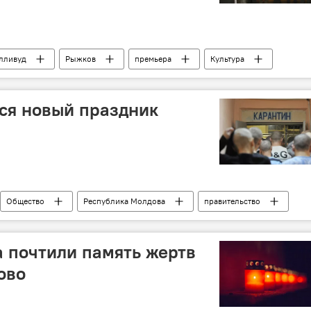
лливуд
Рыжков
премьера
Культура
ся новый праздник
Общество
Республика Молдова
правительство
 почтили память жертв
ово