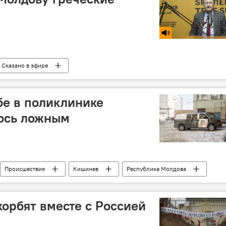
Сказано в эфире
е в поликлинике
ось ложным
Происшествия
Кишинев
Республика Молдова
и Кишинева
бомба
звонок
поликлиника
орбят вместе с Россией