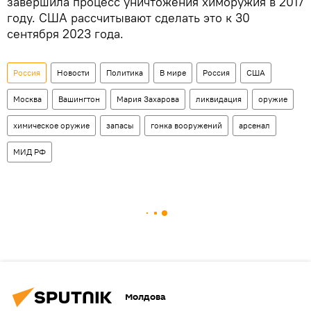
завершила процесс уничтожения химоружия в 2017
году. США рассчитывают сделать это к 30
сентября 2023 года.
Россия
Новости
Политика
В мире
Россия
США
Москва
Вашингтон
Мария Захарова
ликвидация
оружие
химическое оружие
запасы
гонка вооружений
арсенал
МИД РФ
Молдова