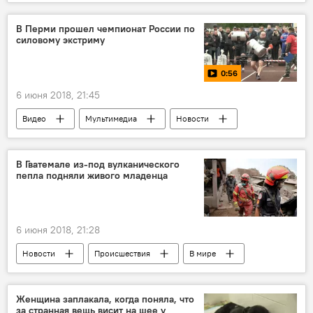
музыка
рок-группа
Культура
В Перми прошел чемпионат России по
силовому экстриму
0:56
6 июня 2018, 21:45
Видео
Мультимедиа
Новости
Россия
чемпионат
В Гватемале из-под вулканического
пепла подняли живого младенца
6 июня 2018, 21:28
Новости
Происшествия
В мире
Гватемала
спасатели
ребенок
извержение вулкана
Женщина заплакала, когда поняла, что
за странная вещь висит на шее у