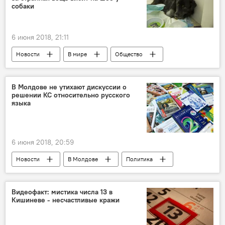
собаки
6 июня 2018, 21:11
Новости
В мире
Общество
Литва
жестокость
собака
В Молдове не утихают дискуссии о
решении КС относительно русского
языка
6 июня 2018, 20:59
Новости
В Молдове
Политика
Валентина Матвиенко
Игорь Додон
Конституционный суд
русский язык
Видеофакт: мистика числа 13 в
Кишиневе - несчастливые кражи
итоги дня