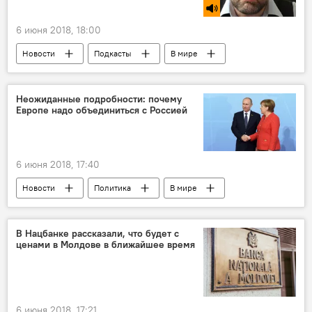
6 июня 2018, 18:00
Новости
Подкасты
В мире
Сказано в эфире
Вячеслав Смирнов
встреча
отношения
Неожиданные подробности: почему
Европе надо объединиться с Россией
Владимир Путин
Си Цзиньпин
6 июня 2018, 17:40
Новости
Политика
В мире
Россия
Брюссель
Москва
Владимир Путин
санкции
отмена
В Нацбанке рассказали, что будет с
ценами в Молдове в ближайшее время
геополитика
антироссийские санкции
Россия
Ангела Меркель
6 июня 2018, 17:21