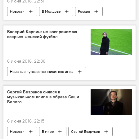
6 июня 2018, 22:51
Новости
В Молдове
Россия
Россия
Краснодар
экзамены
ЕГЭ
экзамены на степень бакалавра
Валерий Карпин: не воспринимаю
всерьез женский футбол
6 июня 2018, 22:36
Наивные путешественники: вне игры
Сергей Безруков снялся в
музыкальном клипе в образе Саши
Белого
6 июня 2018, 22:15
Новости
В мире
Сергей Безруков