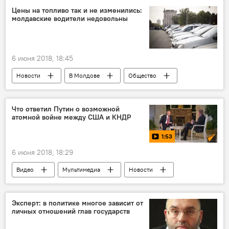
США
Вашингтон
Игорь Додон
Цены на топливо так и не изменились:
молдавские водители недовольны
Кристина Балан
посол
геополитика
заявления
трактовка
молдавско-российские отношения
6 июня 2018, 18:45
Дональд Трамп
Новости
В Молдове
Общество
Кишинев
Республика Молдова
Кирилл Габурич
условия
водители
Что ответил Путин о возможной
атомной войне между США и КНДР
цены на топливо
1:53
повышение цен на топливо
протест
6 июня 2018, 18:29
переговоры
Видео
Мультимедиа
Новости
Россия
США
Владимир Путин
атомная война
Эксперт: в политике многое зависит от
личных отношений глав государств