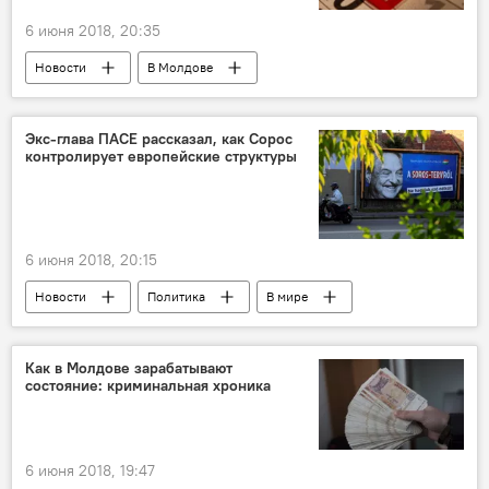
6 июня 2018, 20:35
Новости
В Молдове
Происшествия
Кишинев
суд
транспорт
полиция
задержание
Экс-глава ПАСЕ рассказал, как Сорос
контролирует европейские структуры
следствие
штраф
кража
тюрьма
троллейбус
кошелек
мужчина
6 июня 2018, 20:15
Новости
Политика
В мире
Аналитика
Педро Аграмунт
Джордж Сорос
коррупция
Как в Молдове зарабатывают
состояние: криминальная хроника
скандал
Европа
6 июня 2018, 19:47