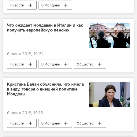
Новости
В Молдове
Происшествия
Украина
Республика Молдова
контрабанда
Что ожидает молдаван в Италии и как
получить европейскую пенсию
бизнес
гаджеты
прокуратура
6 июня 2018, 19:31
Новости
В Молдове
Общество
трудовая миграция
молдаване в италии
Италия
Кристина Балан объяснила, что имела
в виду, говоря о внешней политике
Молдовы
6 июня 2018, 19:15
Новости
В Молдове
Общество
Кишинев
Республика Молдова