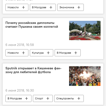
Новости
В Молдове
Экономика
Республика Молдова
Нацбанк
инфляция
решение
Почему российские дипломаты
считают Пушкина своим коллегой
денежная политика
ккредиты
6 июня 2018, 16:58
Новости
Культура
В Молдове
Общество
Россия
Кишинев
Россия
Республика Молдова
Sputnik открывает в Кишиневе фан-
зону для любителей футбола
Долна
Александр Пушкин
Александр Александрович Пушкин
Михаил Давыдов
Роман Романов
6 июня 2018, 16:30
Посольство России в Молдове
В Молдове
Спорт
Спецпроекты
Россотрудничество
Новости
ФИФА-2018