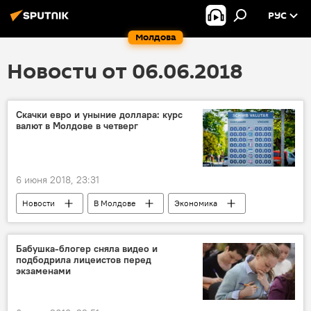
РУС
Молдова
Новости от 06.06.2018
Скачки евро и уныние доллара: курс
валют в Молдове в четверг
6 июня 2018, 23:31
Новости
В Молдове
Экономика
Республика Молдова
курс валют
лей
обменные кассы
Бабушка-блогер сняла видео и
подбодрила лицеистов перед
какой курс валют завтра
доллар
экзаменами
евро