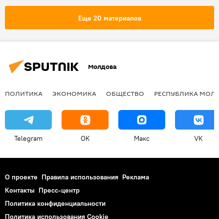
День рождения Пушкина
русский язык
Sputnik FanZone
Кишинев
Еще 20 материалов
герб
Республика Молдова
Sputnik
Sputnik Молдова
ЧМ-2018
фан-зона
Футбол
Молдова
ПОЛИТИКА
ЭКОНОМИКА
ОБЩЕСТВО
РЕСПУБЛИКА МОЛ
Telegram
OK
Макс
VK
О проекте
Правила использования
Реклама
Контакты
Пресс-центр
Политика конфиденциальности
Политика использования Cookie