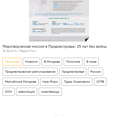
Миротворческая миссия в Приднестровье: 25 лет без войны
© Sputnik / Вадим Русу
Политика
Новости
В Молдове
Политика
В мире
Приднестровское урегулирование
Приднестровье
Россия
Республика Молдова
Нью-Йорк
Тудор Ульяновски
ОГРВ
ООН
резолюция
миротворцы