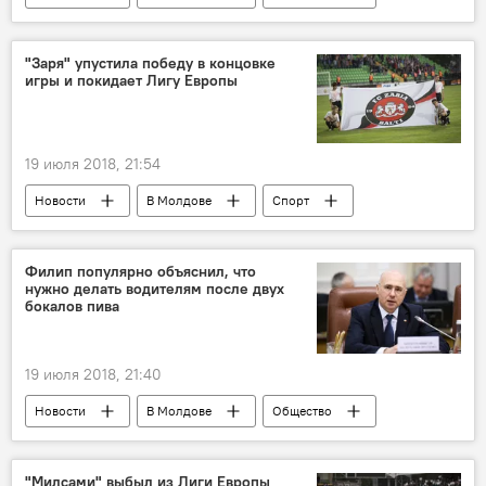
Последствия снегопада в Молдове
Республика Молдова
Монако
"Заря" упустила победу в концовке
игры и покидает Лигу Европы
Павел Филип
Ботанический сад
19 июля 2018, 21:54
Новости
В Молдове
Спорт
Будни молдавского футбола
Заря
Лига Европы
Футбол
Филип популярно объяснил, что
нужно делать водителям после двух
бокалов пива
19 июля 2018, 21:40
Новости
В Молдове
Общество
Республика Молдова
Павел Филип
закон
водители
штрафы
"Милсами" выбыл из Лиги Европы