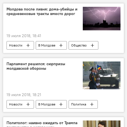
безвизовый режим
гражданство
Молдова после ливня: дома-убийцы и
средневековые тракты вместо дорог
19 июля 2018, 18:41
Новости
В Молдове
Общество
Происшествия
Аналитика
Кишинев
Республика Молдова
Парламент решился: сюрпризы
молдавской обороны
Комрат
осадки
дороги
строительство
ливень
канализация
дома
дождь
19 июля 2018, 18:21
асфальт
Новости
В Молдове
Политика
Общество
В мире
Политика
Общество
Политолог: наивно ожидать от Трампа