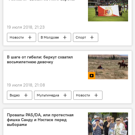
ПДД
Парламент
19 июля 2018, 21:23
Новости
В Молдове
Спорт
Будни молдавского футбола
Милсами
Лига Европы
квалификация
В шаге от гибели: беркут схватил
восьмилетнюю девочку
отборочный раунд
Футбол
19 июля 2018, 21:08
Видео
Мультимедиа
Новости
Кыргызстан
Бишкек
Иссык Куль
девочка
нападение
спасение
Провалы PAS/DA, или протестная
фишка Санду и Нэстасе перед
выборами