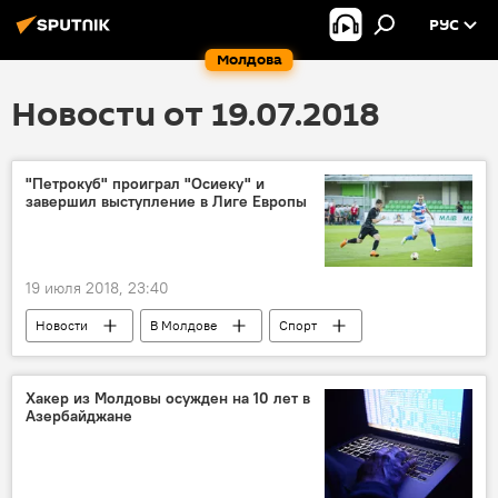
РУС
Молдова
Новости от 19.07.2018
"Петрокуб" проиграл "Осиеку" и
завершил выступление в Лиге Европы
19 июля 2018, 23:40
Новости
В Молдове
Спорт
Будни молдавского футбола
Петрокуб
Осиек
Лига Европы
Хакер из Молдовы осужден на 10 лет в
Азербайджане
отборочный раунд
Футбол