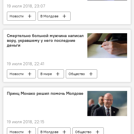
19 июля 2018, 23:07
Новости
В Молдове
Происшествия
В мире
Общество
Республика Молдова
Азербайджан
Смертельно больной мужчина написал
вору, укравшему у него последние
суд
приговор
тюрьма
деньги
хакер
преступник
ОПГ
19 июля 2018, 22:41
Новости
В мире
Общество
Италия
Венеция
ограбление
рак
письмо
карманник
Принц Монако решил помочь Молдове
вор
19 июля 2018, 22:15
Новости
В Молдове
Общество