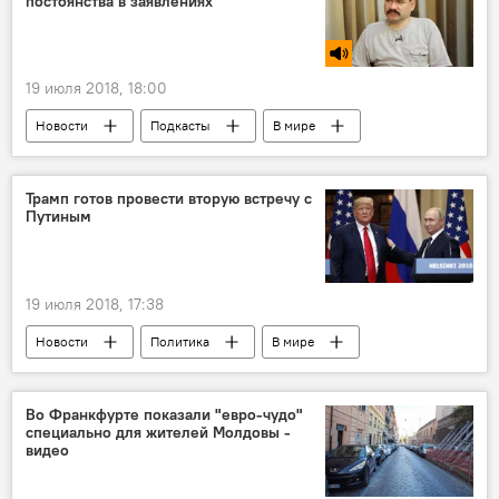
постоянства в заявлениях
Приднестровское урегулирование
Приднестровье
Россия
Республика Молдова
Европа
19 июля 2018, 18:00
НАТО
ОГРВ
Новости
Подкасты
В мире
Сказано в эфире
Павел Салин
заявления
популизм
Трамп готов провести вторую встречу с
Путиным
Дональд Трамп
19 июля 2018, 17:38
Новости
Политика
В мире
Россия
США
Хельсинки
Владимир Путин
Дональд Трамп
Во Франкфурте показали "евро-чудо"
специально для жителей Молдовы -
решение
обсуждение
поиск
видео
вопросы
договоренности