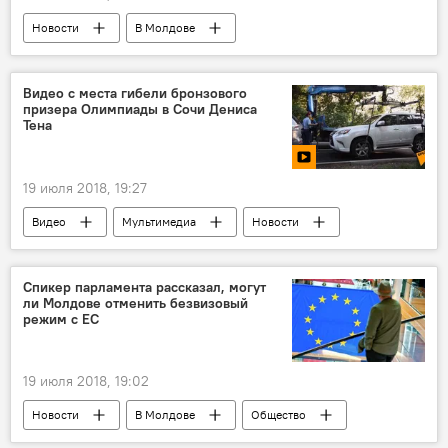
Новости
В Молдове
Происшествия
Республика Молдова
суд
приговор
гибель
Видео с места гибели бронзового
призера Олимпиады в Сочи Дениса
спортсмены
избиение
Тена
19 июля 2018, 19:27
Видео
Мультимедиа
Новости
Денис Тен
смерть
фигурист
Спикер парламента рассказал, могут
ли Молдове отменить безвизовый
режим с ЕС
19 июля 2018, 19:02
Новости
В Молдове
Общество
Республика Молдова
Андриан Канду