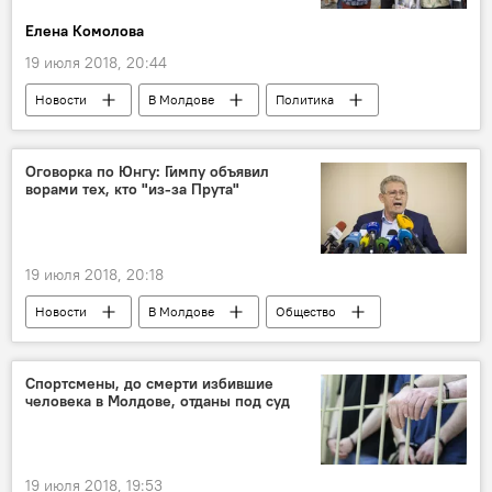
Елена Комолова
19 июля 2018, 20:44
Новости
В Молдове
Политика
Республика Молдова
Майя Санду
Андрей Нэстасе
протест
PAS-DA
Оговорка по Юнгу: Гимпу объявил
ворами тех, кто "из-за Прута"
митинг
Парламентские выборы
19 июля 2018, 20:18
Новости
В Молдове
Общество
Политика
Республика Молдова
Прут
Михай Гимпу
оговорка
Спортсмены, до смерти избившие
человека в Молдове, отданы под суд
19 июля 2018, 19:53