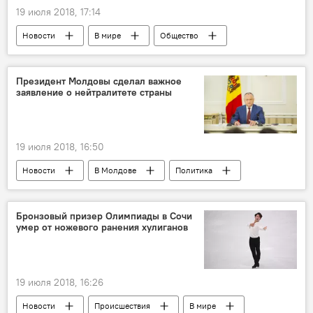
19 июля 2018, 17:14
Новости
В мире
Общество
Германия
Франкфурт-на-Майне
дороги
парковки
пешеходы
Президент Молдовы сделал важное
заявление о нейтралитете страны
тротуары
Видео
19 июля 2018, 16:50
Новости
В Молдове
Политика
Республика Молдова
Игорь Додон
нейтралитет
заявление
признание
Бронзовый призер Олимпиады в Сочи
умер от ножевого ранения хулиганов
позиция
статус
19 июля 2018, 16:26
Новости
Происшествия
В мире