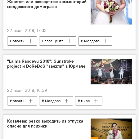
Женятся или разводятся: комментарий
молдавского демографа
22 июля 2018, 17:33
Новости
Пресс-центр
В Молдове
Общество
Республика Молдова
Ольга Гагауз
семья
любовь
"Laima Randevu 2018": Sunstroke
project и DoReDoS "зажгли" в Юрмале
браки
разводы
22 июля 2018, 16:39
Новости
В Молдове
В мире
Юрмала
фестиваль "Laima Randevu"
Культура
Sunstroke Project
Ковалева: резко выходить из отпуска
опасно для психики
Группа DoReDoS