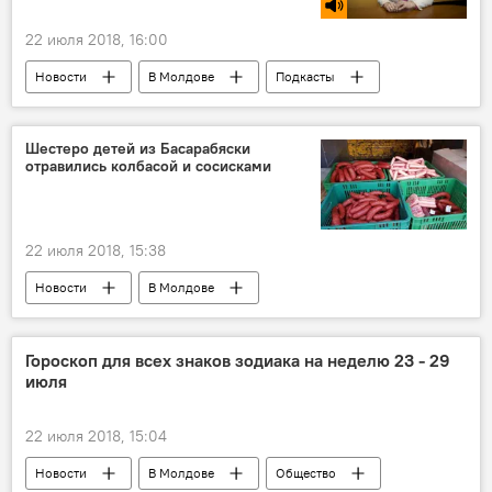
22 июля 2018, 16:00
Новости
В Молдове
Подкасты
Сказано в эфире
Летний отдых 2019
Елена Ковалева
отпуск
стресс
Шестеро детей из Басарабяски
отравились колбасой и сосисками
22 июля 2018, 15:38
Новости
В Молдове
Происшествия
Басарабяска
дети
отравление
колбаса
Гороскоп для всех знаков зодиака на неделю 23 - 29
июля
22 июля 2018, 15:04
Новости
В Молдове
Общество