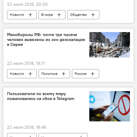
22 июля 2018, 20:05
Новости
В мире
Общество
ролики
собака
трюки
Лучшее видео из сети
Минобороны РФ: почти три тысячи
человек вывезены из зон деэскалации
в Сирии
22 июля 2018, 19:17
Новости
Политика
Россия
В мире
Сирия
деэскалация
Пользователи по всему миру
пожаловались на сбои в Telegram
22 июля 2018, 18:46