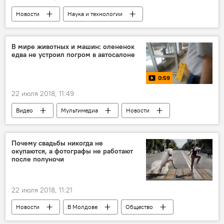
Новости
Наука и технологии
В мире
Марс
лунное затмение
Луна
противостояние марса
В мире животных и машин: олененок
едва не устроил погром в автосалоне
Утро с нами!
0:59
22 июля 2018, 11:49
Видео
Мультимедиа
Новости
олененок
погром
автомобиль
Почему свадьбы никогда не
окупаются, а фотографы не работают
после полуночи
22 июля 2018, 11:21
Новости
В Молдове
Общество
Узнай Молдову!
Республика Молдова