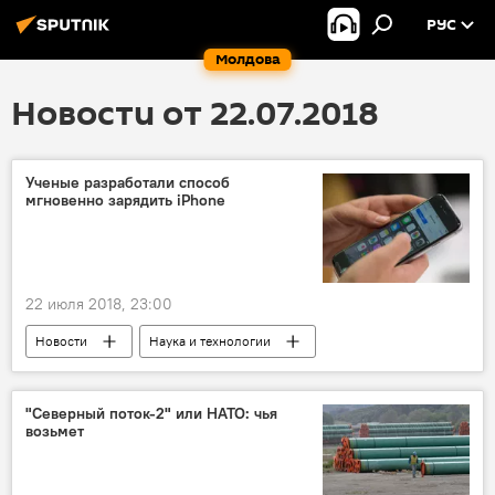
РУС
Молдова
Новости от 22.07.2018
Ученые разработали способ
мгновенно зарядить iPhone
22 июля 2018, 23:00
Новости
Наука и технологии
В мире
iPhone
зарядка
смартфон
"Северный поток-2" или НАТО: чья
возьмет