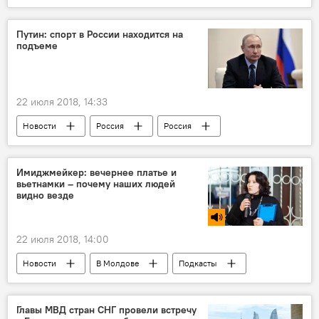
самый точный гороскоп
гороскоп на неделю
гороскоп-2018
Путин: спорт в России находится на
подъеме
самый точный астропрогноз
22 июля 2018, 14:33
Новости
Россия
Россия
Владимир Путин
спорт
Имиджмейкер: вечернее платье и
вьетнамки – почему наших людей
видно везде
22 июля 2018, 14:00
Новости
В Молдове
Подкасты
Сказано в эфире
Людмила Ройбу
молдавская мода
Главы МВД стран СНГ провели встречу