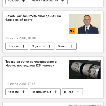
Новости
Наука и технологии
В мире
проблемы
Telegram
сбои
Вехов: как защитить свои деньги на
банковской карте
22 июля 2018, 18:00
Новости
Подкасты
В мире
Сказано в эфире
Общество
Виталий Вехов
безопасность
Третье за сутки землетрясение в
Иране: пострадали 128 человек
банковские карты
22 июля 2018, 17:45
Новости
Происшествия
В мире
Иран
землетрясения
как выжить при землетрясении