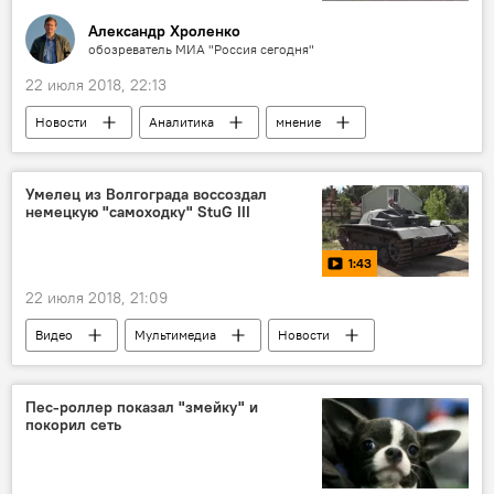
Александр Хроленко
обозреватель МИА "Россия сегодня"
22 июля 2018, 22:13
Новости
Аналитика
мнение
Северный поток-2
НАТО
Умелец из Волгограда воссоздал
немецкую "самоходку" StuG III
1:43
22 июля 2018, 21:09
Видео
Мультимедиа
Новости
Волгоград
Пес-роллер показал "змейку" и
покорил сеть