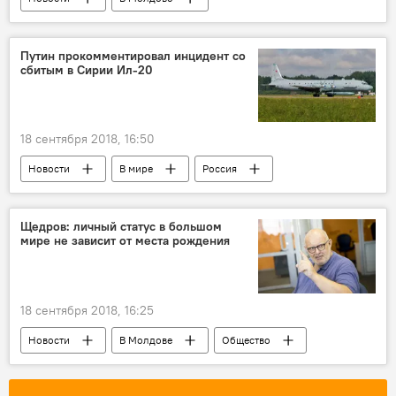
Происшествия
Кишинев
Республика Молдова
авария
ДТП
Путин прокомментировал инцидент со
сбитым в Сирии Ил-20
троллейбус
18 сентября 2018, 16:50
Новости
В мире
Россия
Израиль
Сирия
Владимир Путин
Ил-20
Щедров: личный статус в большом
мире не зависит от места рождения
18 сентября 2018, 16:25
Новости
В Молдове
Общество
Школа инновационной журналистики Sputnik
Приднестровье
Республика Молдова