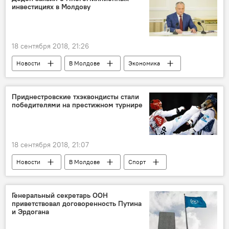
инвестициях в Молдову
18 сентября 2018, 21:26
Новости
В Молдове
Экономика
Россия
Республика Молдова
Игорь Додон
бизнес
инвестиции
Приднестровские тхэквондисты стали
победителями на престижном турнире
МРЭФ
18 сентября 2018, 21:07
Новости
В Молдове
Спорт
награды
тхэквондо
Генеральный секретарь ООН
приветствовал договоренность Путина
и Эрдогана