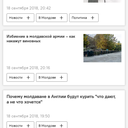
18 сентября 2018, 20:42
Новости
В Молдове
Политика
Россия
Турция
Идлиб
Владимир Путин
Реджеп Тайип Эрдоган
Избиение в молдавской армии – как
накажут виновных
Антониу Гутерреш
ООН
договоренность
18 сентября 2018, 20:16
Новости
В Молдове
Происшествия
Республика Молдова
избиение
дедовщина
армия
Почему молдаване в Англии будут курить "что дают,
а не что хочется"
18 сентября 2018, 19:50
Новости
В Молдове