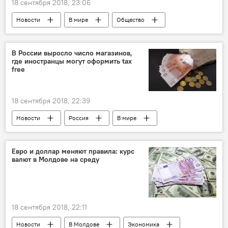
18 сентября 2018, 23:06
Новости
В мире
Общество
Париж
центр города
пешеходная зона
В России выросло число магазинов,
где иностранцы могут оформить tax
free
18 сентября 2018, 22:39
Новости
Россия
В мире
Общество
Россия
Дмитрий Медведев
количество
Евро и доллар меняют правила: курс
валют в Молдове на среду
магазины
tax free
18 сентября 2018, 22:11
Новости
В Молдове
Экономика