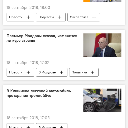
18 сентября 2018, 18:00
Новости
Подкасты
Экспертиза
Сказано в эфире
Республика Молдова
Корнелиу Чуря
отставка
Премьер Молдовы сказал, изменится
ли курс страны
правительство
18 сентября 2018, 17:32
Новости
В Молдове
Политика
Республика Молдова
Павел Филип
евроинтеграция
курс
В Кишиневе легковой автомобиль
протаранил троллейбус
правительство
18 сентября 2018, 17:05
Новости
В Молдове