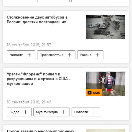
Республика Молдова
курс валют
лей
курс валют на сегодня
Столкновение двух автобусов в
России: десятки пострадавших
самый выгодный курс
обменные кассы
курс валют на завтра
доллар
евро
18 сентября 2018, 21:57
Новости
Происшествия
Россия
В мире
Россия
Воронежская область
авария
Ураган "Флоренс" привел к
разрушениям и жертвам в США -
автобус
ДТП
жуткое видео
0:35
18 сентября 2018, 21:43
Видео
Мультимедиа
Новости
США
Северная Каролина
Додон заявил о многомиллионных