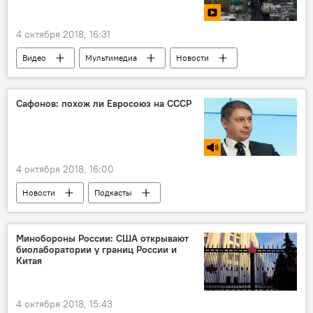
4 октября 2018, 16:31
Видео
Мультимедиа
Новости
Куда поехать отдыхать 2019
Россия
Сафонов: похож ли Евросоюз на СССР
4 октября 2018, 16:00
Новости
Подкасты
Сказано в эфире
Александр Сафонов
Брексит
Великобритания
Минобороны России: США открывают
биолаборатории у границ России и
Европейский союз
Китая
4 октября 2018, 15:43