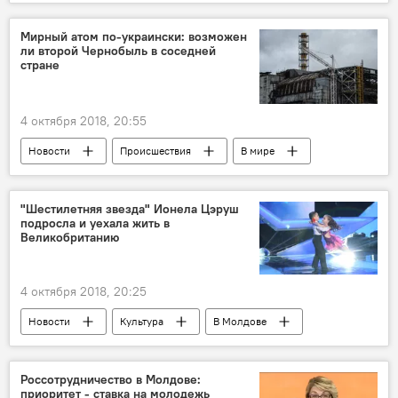
Россия
США
Москва
Германия
Берлин
Вашингтон
Мирный атом по-украински: возможен
ли второй Чернобыль в соседней
"Газпром"
поставки
экономика
стране
сжиженный газ
выгода
Северный поток-2
4 октября 2018, 20:55
Новости
Происшествия
В мире
Политика
Общество
Украина
Россия
Республика Молдова
"Шестилетняя звезда" Ионела Цэруш
подросла и уехала жить в
катастрофа
АЭС
радиация
Великобританию
Чернобыль
4 октября 2018, 20:25
Новости
Культура
В Молдове
Общество
Ионела Цэруш
эмиграция
Россотрудничество в Молдове:
приоритет - ставка на молодежь