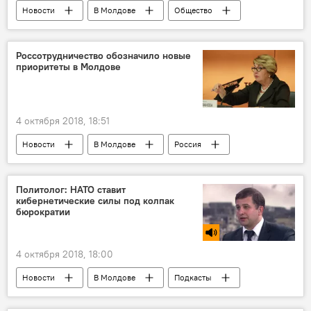
Новости
В Молдове
Общество
Республика Молдова
репрессии
материальная помощь
выплаты
Россотрудничество обозначило новые
приоритеты в Молдове
депортации
правительство
4 октября 2018, 18:51
Новости
В Молдове
Россия
В мире
Общество
Пресс-центр
Республика Молдова
Политолог: НАТО ставит
кибернетические силы под колпак
Элеонора Митрофанова
бюрократии
пресс-конференция
СНГ
Россотрудничество
4 октября 2018, 18:00
Новости
В Молдове
Подкасты
Сказано в эфире
Политика
В мире