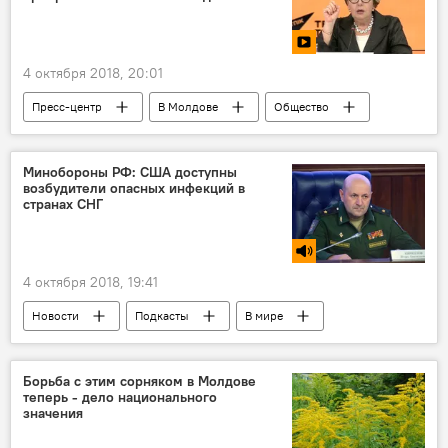
4 октября 2018, 20:01
Пресс-центр
В Молдове
Общество
Видео
Мультимедиа
Россия
Республика Молдова
Минобороны РФ: США доступны
возбудители опасных инфекций в
Элеонора Митрофанова
Россотрудничество
странах СНГ
молодежь
проекты
программы
4 октября 2018, 19:41
Новости
Подкасты
В мире
Сказано в эфире
Игорь Кириллов
Здоровье
биолаборатории США
Борьба с этим сорняком в Молдове
теперь - дело национального
Пентагон
значения