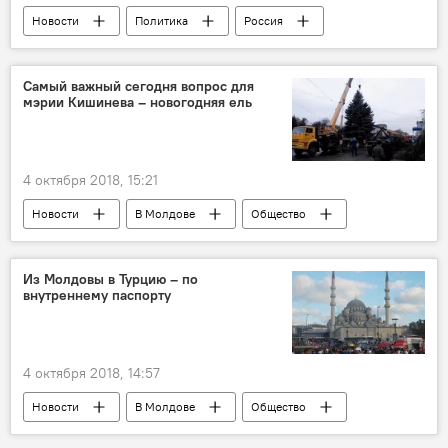
Новости
Политика
Россия
В мире
Россия
Игорь Кириллов
министерство обороны России
Самый важный сегодня вопрос для
мэрии Кишинева – новогодняя ель
4 октября 2018, 15:21
Новости
В Молдове
Общество
Кишинев
деньги
опрос
мэрия
ель
Из Молдовы в Турцию – по
внутреннему паспорту
4 октября 2018, 14:57
Новости
В Молдове
Общество
В мире
Общество