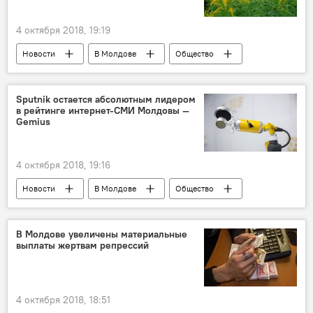
4 октября 2018, 19:19
Новости
В Молдове
Общество
Республика Молдова
амброзия
Sputnik остается абсолютным лидером
в рейтинге интернет-СМИ Молдовы —
Gemius
4 октября 2018, 19:16
Новости
В Молдове
Общество
Кишинев
Республика Молдова
рейтинг
sputnik moldova
В Молдове увеличены материальные
выплаты жертвам репрессий
Пресс-релизы
4 октября 2018, 18:51