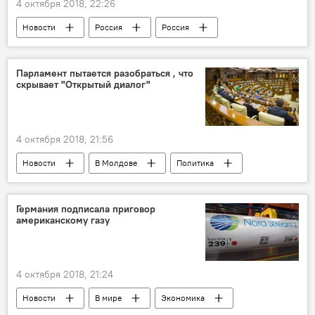
4 октября 2018, 22:26
Новости
Россия
Россия
США
экономика России
доллары США
доллар
Парламент пытается разобраться , что
скрывает "Открытый диалог"
4 октября 2018, 21:56
Новости
В Молдове
Политика
НПО
Парламент
Германия подписала приговор
американскому газу
4 октября 2018, 21:24
Новости
В мире
Экономика