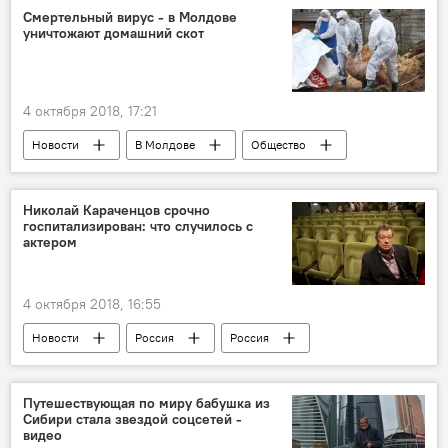
Андрей Манойло
Йенс Столтенберг
Смертельный вирус - в Молдове
уничтожают домашний скот
НАТО
кибератака
4 октября 2018, 17:21
Новости
В Молдове
Общество
Происшествия
Республика Молдова
африканская чума свиней
свиньи
Николай Караченцов срочно
госпитализирован: что случилось с
актером
4 октября 2018, 16:55
Новости
Россия
Россия
Москва
Николай Караченцов
пневмония
актер
заболевание
Путешествующая по миру бабушка из
Сибири стала звездой соцсетей -
лечение
видео