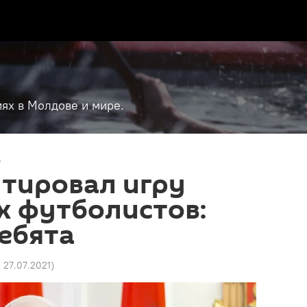
ях в Молдове и мире.
о
тировал игру
х футболистов:
ебята
0 27.07.2021
)