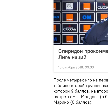
Спиридон прокомме
Лиге наций
16 октября 2018, 09:33
После четырех игр на пер
таблице второй группы нах
которой 9 баллов, на втор
на третьем — Молдова (5 б
Марино (0 баллов).