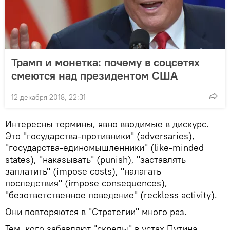
Трамп и монетка: почему в соцсетях
смеются над президентом США
12 декабря 2018, 22:31
Интересны термины, явно вводимые в дискурс.
Это "государства-противники" (adversaries),
"государства-единомышленники" (like-minded
states), "наказывать" (punish), "заставлять
заплатить" (impose costs), "налагать
последствия" (impose consequences),
"безответственное поведение" (reckless activity).
Они повторяются в "Стратегии" много раз.
Тем, кого забавляют "скрепы" в устах Путина,