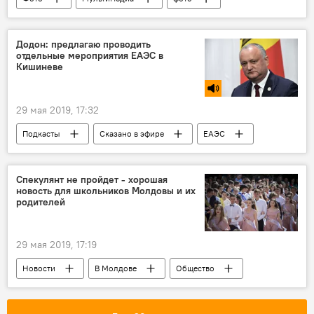
туризм
Додон: предлагаю проводить
отдельные мероприятия ЕАЭС в
Кишиневе
29 мая 2019, 17:32
Подкасты
Сказано в эфире
ЕАЭС
Игорь Додон
саммит ЕАЭС
торгово-экономическое сотрудничество
Спекулянт не пройдет - хорошая
новость для школьников Молдовы и их
ЕАЭС: первый юбилей и шанс для Молдовы
родителей
Молдова и ЕАЭС
29 мая 2019, 17:19
Новости
В Молдове
Общество
школьники
родители
цветы
последний звонок