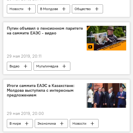
Новости
В Молдове
Общество
рак
пища
химические добавки
опасность
питание
Путин объявил о пенсионном паритете
на саммите ЕАЭС - видео
29 мая 2019, 20:11
Видео
Мультимедиа
ЕАЭС: первый юбилей и шанс для Молдовы
Итоги саммита ЕАЭС в Казахстане:
Молдова выступила с интересным
предложением
29 мая 2019, 20:00
В мире
Экономика
Новости
Казахстан
саммит
ЕАЭС