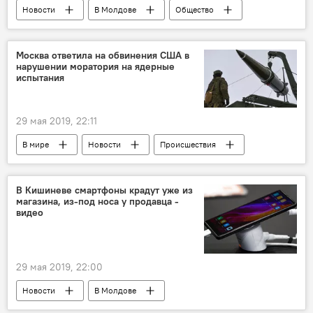
Новости
В Молдове
Общество
моющие средства
стиральный порошок
отбеливатель
полиция
Москва ответила на обвинения США в
нарушении моратория на ядерные
задержание
испытания
29 мая 2019, 22:11
В мире
Новости
Происшествия
Политика
В Кишиневе смартфоны крадут уже из
магазина, из-под носа у продавца -
видео
29 мая 2019, 22:00
Новости
В Молдове
Происшествия
кража
полиция