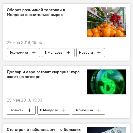
заседание
подарки
Оборот розничной торговли в
Молдове значительно вырос
ЕАЭС: первый юбилей и шанс для Молдовы
выступление
29 мая 2019, 19:55
Экономика
В Молдове
Новости
торговля
Доллар и евро готовят сюрприз: курс
валют на четверг
29 мая 2019, 19:33
Новости
В Молдове
Экономика
Сто строк о наболевшем — о больших