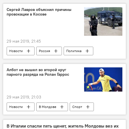
задержание
молодой человек
Сергей Лавров объяснил причины
провокации в Косове
смартфон
29 мая 2019, 21:45
Новости
Россия
Политика
В мире
Албот не вышел во второй круг
парного разряда на Ролан Гаррос
29 мая 2019, 21:03
Новости
В Молдове
Спорт
В Италии спасли пять щенят, житель Молдовы вез их