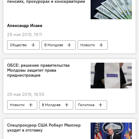
пенсиях, прокурорах и консерватории
Александр Исаев
29 мая 2019, 19:11
Общество
В Молдове
Новости
пенсия
ОБСЕ: решение правительства
Молдовы защитит права
приднестровцев
29 мая 2019, 18:59
Новости
В Молдове
Политика
Приднестровье
акты гражданского состояния
Спецпрокурор США Роберт Мюллер
уходит в отставку
правительство
подтверждение