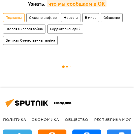
Узнать
,
что мы сообщаем в OK
Подкасты
Сказано в эфире
Новости
В мире
Общество
Вторая мировая война
Бордюгов Генадий
Великая Отечественная война
Молдова
ПОЛИТИКА
ЭКОНОМИКА
ОБЩЕСТВО
РЕСПУБЛИКА МОЛ