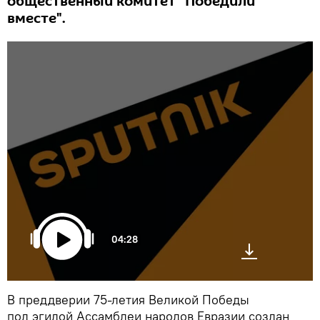
общественный комитет "Победили
вместе".
04:28
В преддверии 75-летия Великой Победы
под эгидой Ассамблеи народов Евразии создан