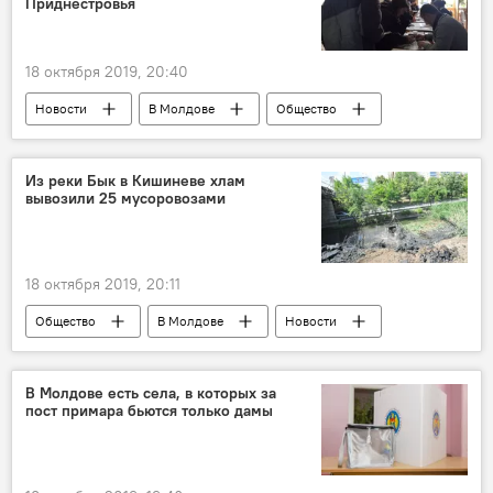
Приднестровья
18 октября 2019, 20:40
Новости
В Молдове
Общество
Политика
Приднестровье
Игорь Шорников
эксперт
Из реки Бык в Кишиневе хлам
вывозили 25 мусоровозами
политолог
избиратели
выборы
18 октября 2019, 20:11
Общество
В Молдове
Новости
река Бык
В Молдове есть села, в которых за
пост примара бьются только дамы