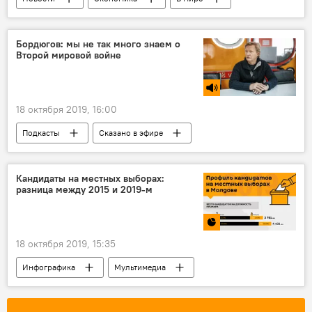
Политика
Бордюгов: мы не так много знаем о
Второй мировой войне
18 октября 2019, 16:00
Подкасты
Сказано в эфире
Новости
В мире
Общество
Вторая мировая война
Бордюгов Генадий
Кандидаты на местных выборах:
разница между 2015 и 2019-м
Великая Отечественная война
18 октября 2019, 15:35
Инфографика
Мультимедиа
Новости
Политика
В Молдове