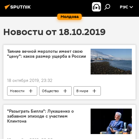
РУС
Молдова
Новости от 18.10.2019
Таяние вечной мерзлоты имеет свою
"цену": каков размер ущерба в России
18 октября 2019, 23:32
Новости
Общество
В мире
Экономика
Россия
"Разыграть Билла": Лукашенко о
забавном эпизоде с участием
Клинтона