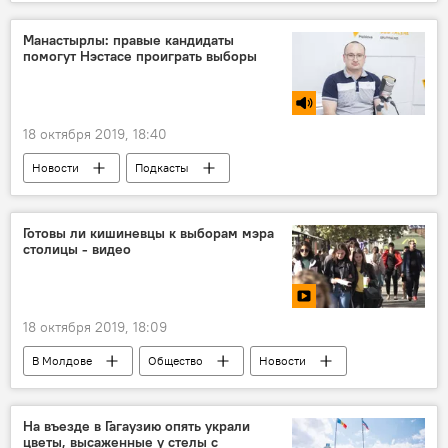
Манастырлы: правые кандидаты
помогут Нэстасе проиграть выборы
18 октября 2019, 18:40
Новости
Подкасты
Сказано в эфире
Готовы ли кишиневцы к выборам мэра
столицы - видео
18 октября 2019, 18:09
В Молдове
Общество
Новости
Мультимедиа
Видео
Новости Кишинева
На въезде в Гагаузию опять украли
цветы, высаженные у стелы с