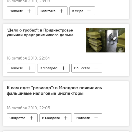
18 октября 2019, 23:03
Новости
Политика
В мире
Общество
"Дело о гробах": в Приднестровье
уличили предприимчивого дельца
18 октября 2019, 22:34
Новости
В Молдове
Общество
Происшествия
Приднестровье
уголовная ответственность
К вам едет "ревизор": в Молдове появились
фальшивые налоговые инспекторы
18 октября 2019, 22:05
Общество
В Молдове
Новости
мошенники