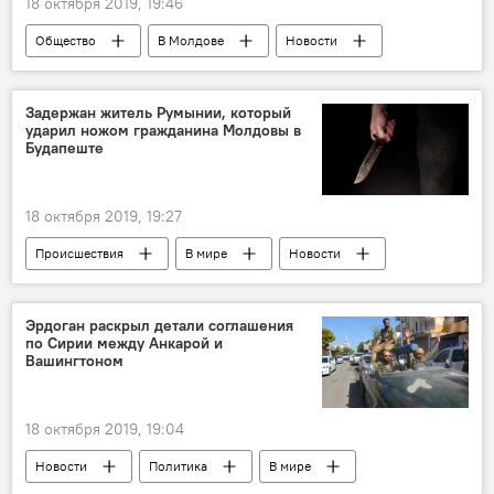
18 октября 2019, 19:46
Общество
В Молдове
Новости
женщины
Задержан житель Румынии, который
ударил ножом гражданина Молдовы в
Будапеште
18 октября 2019, 19:27
Происшествия
В мире
Новости
наши за границей
Эрдоган раскрыл детали соглашения
по Сирии между Анкарой и
Вашингтоном
18 октября 2019, 19:04
Новости
Политика
В мире