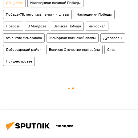
Общество
Наследники великой Победы
Победа-75: летопись памяти и славы
Наследники Победы
Новости
В Молдове
Великая Победа
мемориал
открытие мемориала
Мемориал воинской славы
Дубоссары
Дубоссарский район
Великая Отечественная война
9 мая
Приднестровье
Молдова