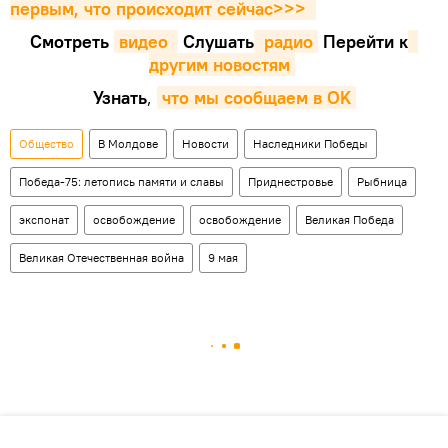
первым, что происходит сейчаc>>>
Смотреть
видео 
Cлушать
 радио
Перейти к
другим новостям
Узнать
,
что мы сообщаем в OK
Общество
В Молдове
Новости
Наследники Победы
Победа-75: летопись памяти и славы
Приднестровье
Рыбница
экспонат
освобождение
освобождение
Великая Победа
Великая Отечественная война
9 мая