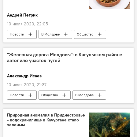
Андрей Петрик
10 июля 2020, 22:05
Новости
В Молдове
Общество
грибы
Молдова
опасность
вред
"Железная дорога Молдовы": в Кагульском районе
затопило участок путей
Александр Исаев
10 июля 2020, 21:37
Новости
Общество
В Молдове
Железная дорога Молдовы
наводнение
Природная аномалия в Приднестровье
- водохранилище в Кучургане стало
зеленым