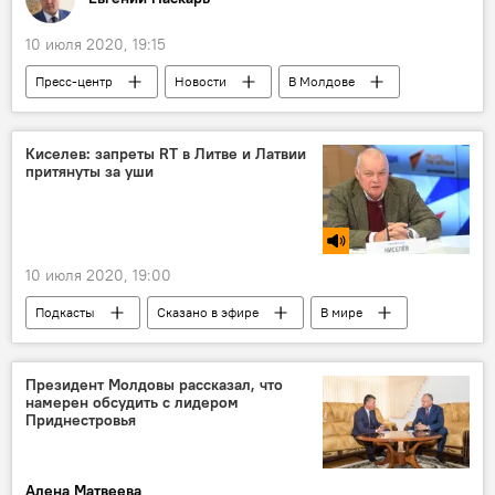
10 июля 2020, 19:15
Пресс-центр
Новости
В Молдове
текст
СМИ
дизайн
SputnikPro — международный просветительский проект
Киселев: запреты RT в Литве и Латвии
притянуты за уши
Общество
В мире
10 июля 2020, 19:00
Подкасты
Сказано в эфире
В мире
Новости
Преследование Sputnik и RT в США и Европе
Президент Молдовы рассказал, что
намерен обсудить с лидером
Приднестровья
Алена Матвеева