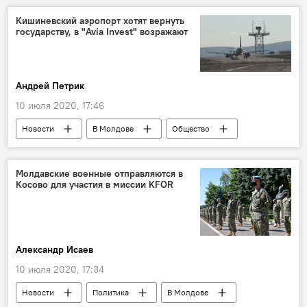
Кишиневский аэропорт хотят вернуть
государству, в "Avia Invest" возражают
Андрей Петрик
10 июля 2020, 17:46
Новости
В Молдове
Общество
возвращение
организация
государство
Аэропорт
Молдавские военные отправляются в
Косово для участия в миссии KFOR
Александр Исаев
10 июля 2020, 17:34
Новости
Политика
В Молдове