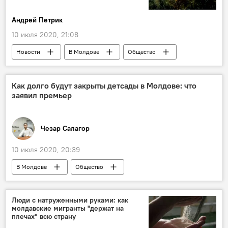
Андрей Петрик
10 июля 2020, 21:08
Новости
В Молдове
Общество
водохранилище
зеленый цвет
вода
водоросли
Приднестровье
Как долго будут закрыты детсады в Молдове: что
заявил премьер
Чезар Салагор
10 июля 2020, 20:39
В Молдове
Общество
Коронавирус
Новости
Люди с натруженными руками: как
молдавские мигранты "держат на
плечах" всю страну