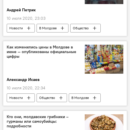
Андрей Петрик
10 июля 2020, 23:03
Новости
В Молдове
Общество
заболеваемость
болезнь
случаи
Молдова
Коронавирус
Как изменились цены в Молдове в
июне — опубликованы официальные
цифры
Александр Исаев
10 июля 2020, 22:34
Новости
Общество
В Молдове
цены
Кто они, молдавские грибники –
гурманы или самоубийцы:
подробности