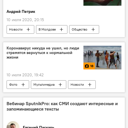
Андрей Петрик
10 июля 2020, 20:15
Новости
В Молдове
Общество
мигранты
Молдова
труд
работа
судьба
Коронавирус никуда не ушел, но люди
стремятся вернуться к нормальной
жизни
18
10 июля 2020, 19:42
Фото
Мультимедиа
Новости
Общество
В мире
Вебинар SputnikPro: как СМИ создают интересные и
запоминающиеся тексты
Евгений Паскарь