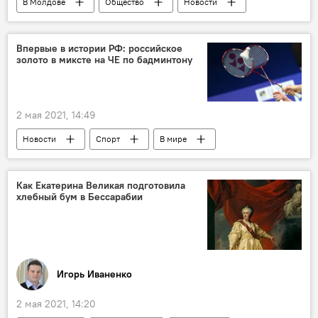
В Молдове
Общество
Новости
Коронавирус
Впервые в истории РФ: российское
золото в миксте на ЧЕ по бадминтону
2 мая 2021, 14:49
Новости
Спорт
В мире
Россия
Как Екатерина Великая подготовила
хлебный бум в Бессарабии
Игорь Иваненко
2 мая 2021, 14:20