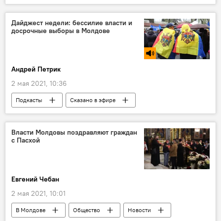
Коронавирус
Репортаж
Дайджест недели: бессилие власти и
досрочные выборы в Молдове
Андрей Петрик
2 мая 2021, 10:36
Подкасты
Сказано в эфире
Новости
В Молдове
Политика
Общество
досрочные выборы
Власти Молдовы поздравляют граждан
с Пасхой
власть
Евгений Чебан
2 мая 2021, 10:01
В Молдове
Общество
Новости