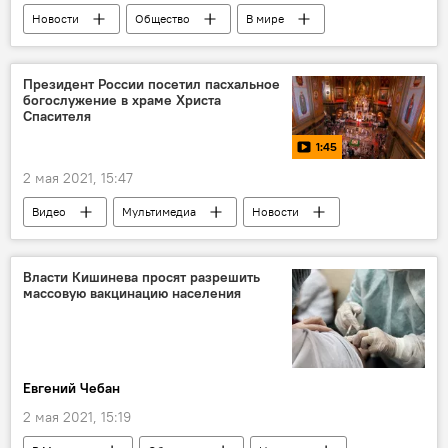
Новости
Общество
В мире
Коронавирус
Президент России посетил пасхальное
богослужение в храме Христа
Спасителя
1:45
2 мая 2021, 15:47
Видео
Мультимедиа
Новости
Общество
В мире
Россия
Власти Кишинева просят разрешить
массовую вакцинацию населения
Евгений Чебан
2 мая 2021, 15:19