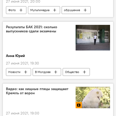
27 июня 2021, 20:00
Фото
Мультимедиа
обрушение
многоэтажка
Майами
Флорида
США
спасатели
завалы
Результаты БАК 2021: сколько
выпускников сдали экзамены
Анна Юрий
27 июня 2021, 19:30
Новости
В Молдове
Общество
бакалавр
экзамены
школа
Абитуриент-2021
Видео: как хищные птицы защищают
Кремль от ворон
27 июня 2021, 19:00