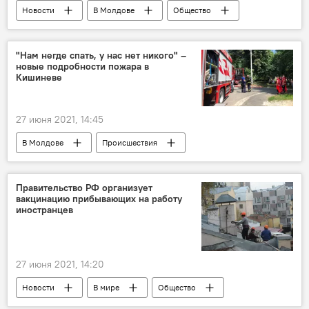
Новости
В Молдове
Общество
Происшествия
авария
ДТП
BMW
аптека
Дурлешты
"Нам негде спать, у нас нет никого" –
новые подробности пожара в
Кишинев
Новости Кишинева
Кишиневе
27 июня 2021, 14:45
В Молдове
Происшествия
Новости
Пожар
Кишинев
пострадавшие
Новости Кишинева
Правительство РФ организует
вакцинацию прибывающих на работу
иностранцев
27 июня 2021, 14:20
Новости
В мире
Общество
Россия