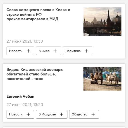
Слова немецкого посла в Киеве о
страхе войны с РФ
прокомментировали в МИД
27 июня 2021, 13:50
Новости
В мире
Политика
Россия
Видео: Кишиневский зоопарк:
обитателей стало больше,
посетителей - тоже
Евгений Чебан
27 июня 2021, 13:20
Новости
В Молдове
Общество
Зоопарк
Кишинев
животные