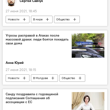
Сергей Савчук
27 июня 2021, 18:45
Новости
В мире
Общество
колумнистика
Угрозы расправой в Атаках после
массовой драки: люди боятся покидать
свои дома
Анна Юрий
27 июня 2021, 18:15
Новости
В Молдове
Общество
Атаки
драка
массовая драка
конфликт
Санду поздравила с годовщиной
подписания Соглашения об
ассоциации с ЕС