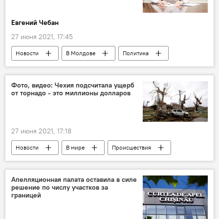
Евгений Чебан
27 июня 2021, 17:45
Новости
В Молдове
Политика
соглашение об ассоциации РМ-ЕС
Молдова
Майя Санду
Фото, видео: Чехия подсчитала ущерб
от торнадо - это миллионы долларов
27 июня 2021, 17:18
Новости
В мире
Происшествия
Торнадо
Чехия
ущерб
Апелляционная палата оставила в силе
решение по числу участков за
границей