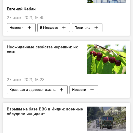
Евгений Чебан
27 июня 2021, 16:45
Новости
В Молдове
Политика
апелляция
избирательные участки за рубежом
Неожиданные свойства черешни: их
семь
диаспора
Парламентские выборы
Дорин Киртоакэ
выборы
27 июня 2021, 16:23
Красивая и здоровая жизнь
Новости
В мире
Общество
черешня
польза
свойства
Взрывы на базе ВВС в Индии: военные
обсудили инцидент
полезные свойства