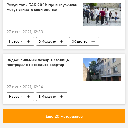
львята
Новости Кишинева
Результаты БАК 2021: где выпускники
могут увидеть свои оценки
27 июня 2021, 12:50
Новости
В Молдове
Общество
бакалавр
Молдова
Абитуриент-2021
Видео: сильный пожар в столице,
пострадало несколько квартир
27 июня 2021, 12:24
Новости
В Молдове
Происшествия
Пожар
квартира
Кишинев
Еще 20 материалов