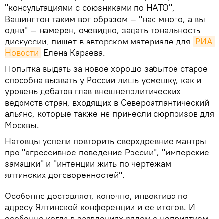
"консультациями с союзниками по НАТО",
Вашингтон таким вот образом — "нас много, а вы
одни" — намерен, очевидно, задать тональность
дискуссии, пишет в авторском материале для
РИА 
Новости
Елена Караева.
Попытка выдать за новое хорошо забытое старое
способна вызвать у России лишь усмешку, как и
уровень дебатов глав внешнеполитических
ведомств стран, входящих в Североатлантический
альянс, которые также не принесли сюрпризов для
Москвы.
Натовцы успели повторить сверхдревние мантры
про "агрессивное поведение России", "имперские
замашки" и "интенции жить по чертежам
ялтинских договоренностей".
Особенно доставляет, конечно, инвектива по
адресу Ялтинской конференции и ее итогов. И
особенно когда в заявлениях рядом с неприятием