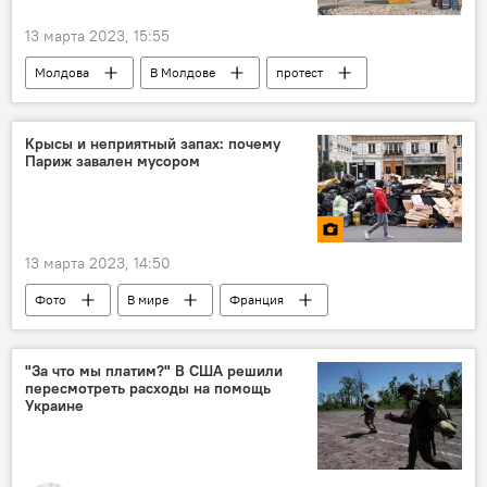
13 марта 2023, 15:55
Молдова
В Молдове
протест
Партия "Шор"
Марина Таубер
Крысы и неприятный запах: почему
Париж завален мусором
13 марта 2023, 14:50
Фото
В мире
Франция
пенсионный возраст
пенсионная реформа
протест
Мультимедиа
"За что мы платим?" В США решили
пересмотреть расходы на помощь
Украине