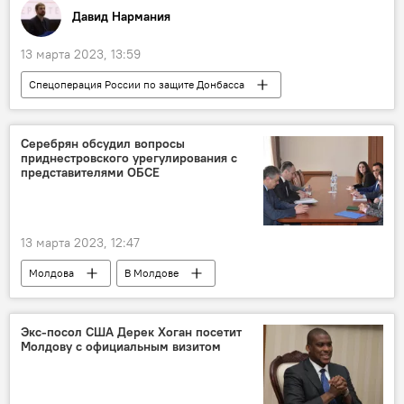
Давид Нармания
13 марта 2023, 13:59
Спецоперация России по защите Донбасса
В мире
США
Украина
Аналитика
колумнистика
Серебрян обсудил вопросы
приднестровского урегулирования с
представителями ОБСЕ
13 марта 2023, 12:47
Молдова
В Молдове
Приднестровье
Олег Серебрян
Экс-посол США Дерек Хоган посетит
Молдову с официальным визитом