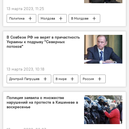
13 марта 2023, 11:25
Политика
Молдова
В Молдове
США
В Совбезе РФ не верят в причастность
Украины к подрыву "Северных
потоков"
13 марта 2023, 10:18
Дмитрий Патрушев
В мире
Россия
Северный поток
Полиция заявила о множестве
нарушений на протесте в Кишиневе в
воскресенье