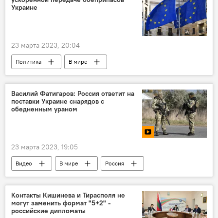
Украине
23 марта 2023, 20:04
Политика
В мире
Европейский союз
Украина
оружие
Василий Фатигаров: Россия ответит на
поставки Украине снарядов с
обедненным ураном
23 марта 2023, 19:05
Видео
В мире
Россия
Контакты Кишинева и Тирасполя не
могут заменить формат "5+2" -
российские дипломаты