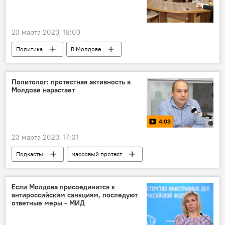
23 марта 2023, 18:03
Политика
В Молдове
Приднестровье
Россия
Политолог: протестная активность в
Молдове нарастает
4:03
23 марта 2023, 17:01
Подкасты
массовый протест
антиправительственный протест
протест
Молдова
Если Молдова присоединится к
антироссийским санкциям, последуют
ответные меры - МИД