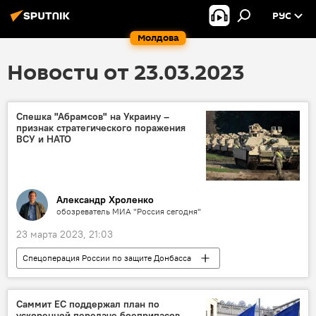
РУС
Молдова
Новости от 23.03.2023
Спешка "Абрамсов" на Украину –
признак стратегического поражения
ВСУ и НАТО
Александр Хроленко
обозреватель МИА "Россия сегодня"
23 марта 2023, 21:03
Спецоперация России по защите Донбасса
колумнистика
Саммит ЕС поддержал план по
ускоренной передаче боеприпасов