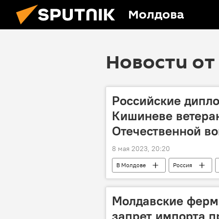
Молдова
Новости от 
Российские дипл
Кишиневе ветера
Отечественной в
8 мая 2023, 20:20
В Молдове
Россия
Молдавские ферм
запрет импорта п