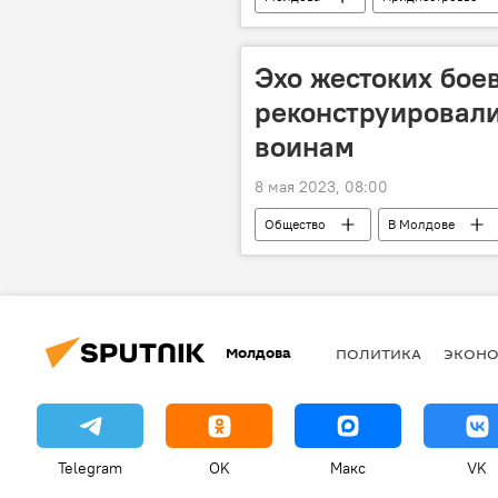
Эхо жестоких бое
реконструировал
воинам
8 мая 2023, 08:00
Общество
В Молдове
Унгенский район
Молдова
ПОЛИТИКА
ЭКОН
Telegram
OK
Макс
VK