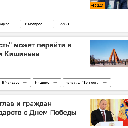
2:21
оцесс
В Молдове
Россия
ть" может перейти в
и Кишинева
В Молдове
Кишинев
мемориал "Вечность"
глав и граждан
дарств с Днем Победы