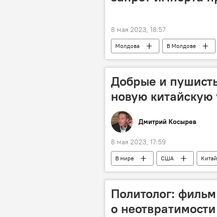
8 мая 2023, 18:57
Молдова
В Молдове
Добрые и пушист
новую китайскую 
Дмитрий Косырев
8 мая 2023, 17:59
В мире
США
Китай
Политолог: фильм
о неотвратимости