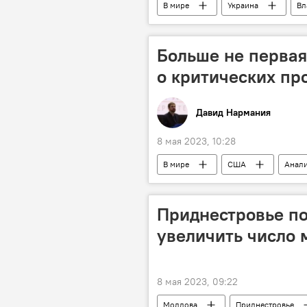
В мире
Украина
Вл
Больше не первая
о критических пр
Давид Нармания
8 мая 2023, 10:28
В мире
США
Анали
Приднестровье п
увеличить число 
8 мая 2023, 09:22
Молдова
Приднестровье