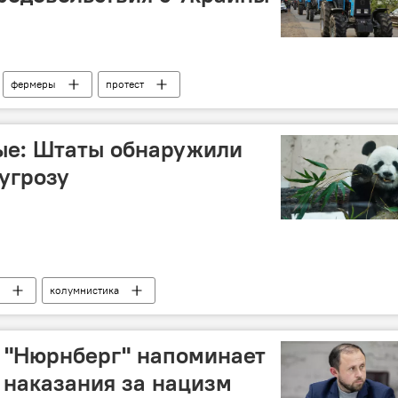
фермеры
протест
ые: Штаты обнаружили
угрозу
колумнистика
 "Нюрнберг" напоминает
 наказания за нацизм