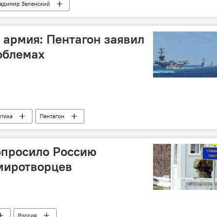
адимир Зеленский
 армия: Пентагон заявил
облемах
тика
Пентагон
опросило Россию
миротворцев
Россия