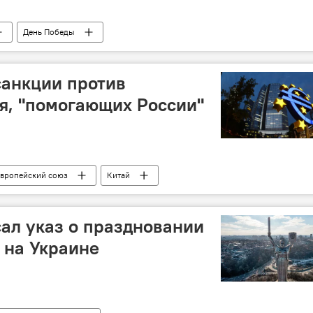
День Победы
санкции против
я, "помогающих России"
вропейский союз
Китай
ал указ о праздновании
 на Украине