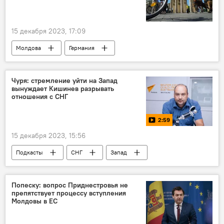
15 декабря 2023, 17:09
Молдова
Германия
Чуря: стремление уйти на Запад
вынуждает Кишинев разрывать
отношения с СНГ
2:59
15 декабря 2023, 15:56
Подкасты
СНГ
Запад
В Молдове
Молдова
Корнелиу Чуря
Попеску: вопрос Приднестровья не
препятствует процессу вступления
Молдовы в ЕС