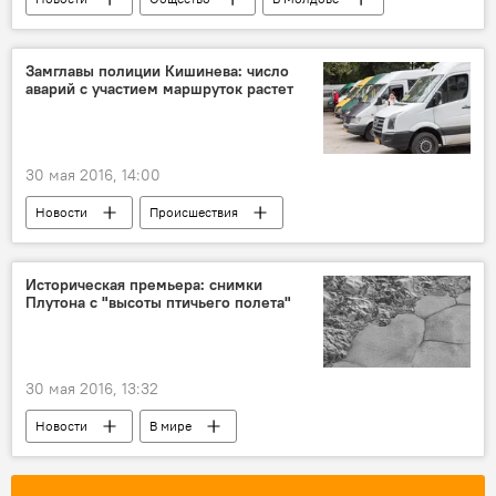
Республика Молдова
Алена Сербуленко
запрет
антитабачный закон
Замглавы полиции Кишинева: число
аварий с участием маршруток растет
курение
министерство здравоохранения, труда и социальной защиты
30 мая 2016, 14:00
Новости
Происшествия
В Молдове
Республика Молдова
Силвиу Мушук
аварии
полиция
Историческая премьера: снимки
Плутона с "высоты птичьего полета"
маршрутки
30 мая 2016, 13:32
Новости
В мире
Наука и технологии
США
НАСА
поверхность
плутон
зонд