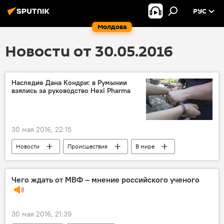
РУС
Молдова
Новости от 30.05.2016
Наследие Дана Кондри: в Румынии
взялись за руководство Hexi Pharma
30 мая 2016, 22:15
Новости
Происшествия
В мире
Румыния
Дан Кондря
Hexi Pharma
задержание
следствие
Чего ждать от МВФ – мнение российского ученого
30 мая 2016, 21:39