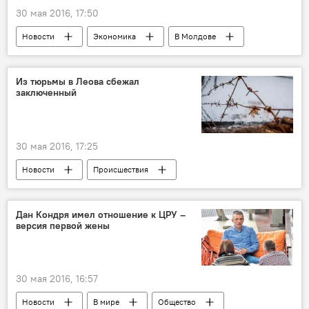
30 мая 2016, 17:50
Новости
Экономика
В Молдове
Республика Молдова
Серджиу Чобану
НАРЭ
цены
топливо
Из тюрьмы в Леова сбежал
заключенный
методология
30 мая 2016, 17:25
Новости
Происшествия
В Молдове
Республика Молдова
Леова
заключенный
побег
Дан Кондря имел отношение к ЦРУ –
версия первой жены
30 мая 2016, 16:57
Новости
В мире
Общество