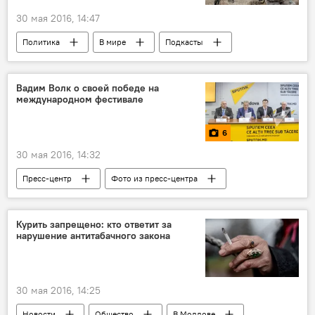
30 мая 2016, 14:47
Политика
В мире
Подкасты
Мнение
Рубрики
Россия
США
военные
военные базы
Вадим Волк о своей победе на
международном фестивале
конфликт
НАТО
6
30 мая 2016, 14:32
Пресс-центр
Фото из пресс-центра
Курить запрещено: кто ответит за
нарушение антитабачного закона
30 мая 2016, 14:25
Новости
Общество
В Молдове