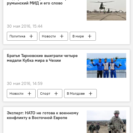
румынский МИД и его слово
кабан
30 мая 2016, 15:44
Политика
Новости
В мире
Россия
Румыния
США
Николай Паскару
Сергей Назария
Братья Тарновские выиграли четыре
медали Кубка мира в Чехии
Игорь Коротченко
ПРО
30 мая 2016, 14:59
Новости
Спорт
В Молдове
Республика Молдова
Олег Тарновский
Сергей Тарновский
Кубок мира
Эксперт: НАТО не готова к военному
конфликту в Восточной Европе
медали
гребля