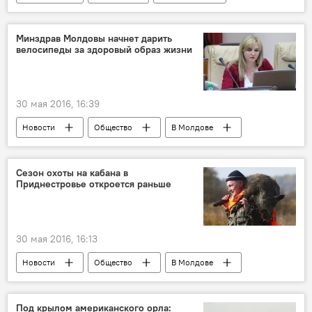
Румыния
Дан Кондря
Лаура Джеорджеску
ЦРУ
Минздрав Молдовы начнет дарить
велосипеды за здоровый образ жизни
Hexi Pharma
Службы внешней разведки (СВР) Румынии
жена
спецслужбы
агент
30 мая 2016, 16:39
Новости
Общество
В Молдове
Республика Молдова
Руксанда Главан
медицина
страхование
велосипед
Сезон охоты на кабана в
Приднестровье откроется раньше
Здоровье
министерство здравоохранения, труда и социальной защиты
30 мая 2016, 16:13
Новости
Общество
В Молдове
Приднестровье
Республика Молдова
сельхозугодья
охота
сезон
Под крылом американского орла: