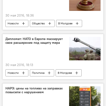
30 мая 2016, 18:36
Новости
Общество
В Молдове
Республика Молдова
Григорий Гачкевич
Апелляционная палата Кишинева
Дипломат: НАТО в Европе маскирует
свое расширение под защиту мира
заседание
предварительные арест
30 мая 2016, 18:13
Новости
Политика
В Молдове
Румыния
Республика Молдова
Валерий Осталеп
НАТО
НАРЭ: цены на топливо на заправках
повысили с нарушением
система ПРО