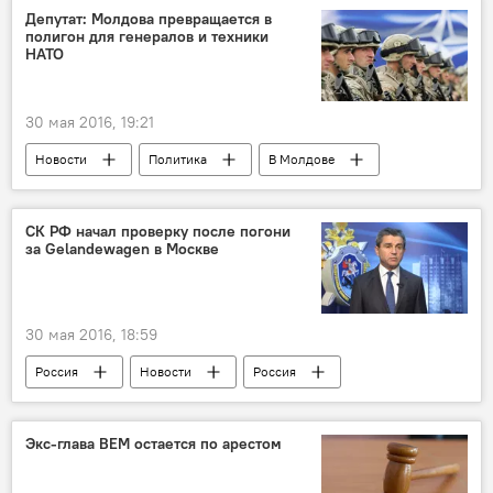
Беларусь
Витебск
Михаил Мокан
Депутат: Молдова превращается в
полигон для генералов и техники
Иван Цуркану
Вадим Волк
НАТО
Юрий Хмарный
Союз ветеранов войны в Афганистане РМ
30 мая 2016, 19:21
группа "Батя & Эхо Афгана"
Новости
Политика
В Молдове
фестиваль "Солдаты Отчизны"
Россия
Румыния
Республика Молдова
Владимир Цуркан
СК РФ начал проверку после погони
за Gelandewagen в Москве
НАТО
мнение
30 мая 2016, 18:59
Россия
Новости
Россия
Москва
Следственный комитет
прокуратура
Экс-глава ВЕМ остается по арестом