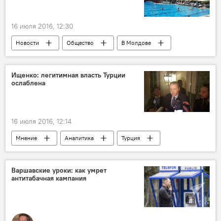
16 июля 2016, 12:30
Новости
Общество
В Молдове
Республика Молдова
Турция
Павел Филип
рекомендации
Ищенко: легитимная власть Турции
ослаблена
Мятеж в Турции
16 июля 2016, 12:14
Мнение
Аналитика
Турция
Ростислав Ищенко
переворот
США
Госдеп США
путч
Варшавские уроки: как умрет
антитабачная кампания