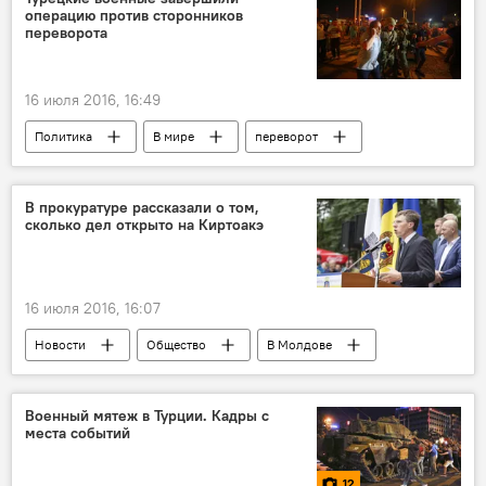
операцию против сторонников
запрет
вещание
переворота
16 июля 2016, 16:49
Политика
В мире
переворот
Мятеж в Турции
Турция
В прокуратуре рассказали о том,
сколько дел открыто на Киртоакэ
16 июля 2016, 16:07
Новости
Общество
В Молдове
Кишинев
Дорин Киртоакэ
мэр Кишинева
Военный мятеж в Турции. Кадры с
места событий
12