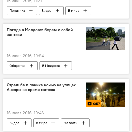
16 июля 2016, 11:27
Политика
Видео
В мире
Новости
Мультимедиа
Происшествия
Мятеж в Турции
Погода в Молдове: берем с собой
зонтики
16 июля 2016, 10:54
Общество
В Молдове
Стрельба и паника ночью на улицах
Анкары во время мятежа
0:57
16 июля 2016, 10:46
Видео
В мире
Новости
Мультимедиа
Происшествия