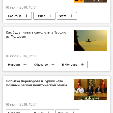
16 июля 2016, 15:31
Политика
В мире
Фото
Мультимедиа
Общество
Мятеж в Турции
Как будут летать самолеты в Турцию
из Молдовы
16 июля 2016, 15:20
Новости
Общество
В Молдове
Турция
самолет
авиаперелеты
Попытка переворота в Турции -это
мощный раскол политической элиты
16 июля 2016, 15:04
Новости
В мире
Мнение