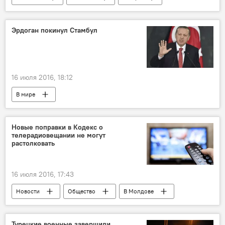
Мнение
Аналитика
Общество
Эрдоган покинул Стамбул
16 июля 2016, 18:12
В мире
Новые поправки в Кодекс о
телерадиовещании не могут
растолковать
16 июля 2016, 17:43
Новости
Общество
В Молдове
Что будет с российскими телепередачами в Молдове
Республика Молдова
телевидение
Турецкие военные завершили