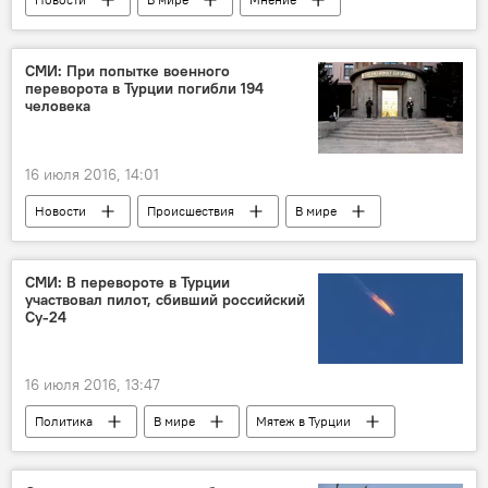
Аналитика
Турция
переворот
Мятеж в Турции
Реджеп Тайип Эрдоган
СМИ: При попытке военного
переворота в Турции погибли 194
путч
человека
16 июля 2016, 14:01
Новости
Происшествия
В мире
СМИ: В перевороте в Турции
участвовал пилот, сбивший российский
Су-24
16 июля 2016, 13:47
Политика
В мире
Мятеж в Турции