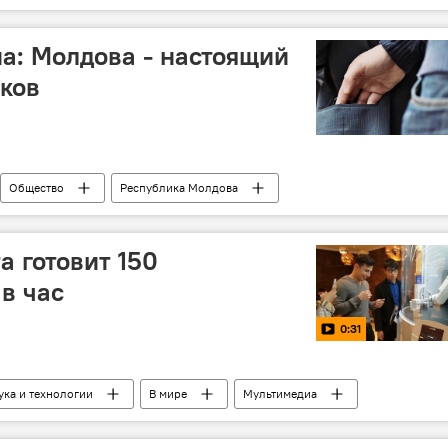
налогоплательщики
выборы
а: Молдова - настоящий
ков
Общество
Республика Молдова
льный инспекторат полиции
рост
причины
квартирная кража
а готовит 150
в час
0:31
ука и технологии
В мире
Мультимедиа