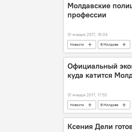
Молдавские полиц
профессии
31 января 2017, 18:04
Новости
В Молдове
Александр Пынзарь
Генера
система
Официальный эко
куда катится Мол
31 января 2017, 17:55
Новости
В Молдове
экономика
ВВП
Ксения Дели гото