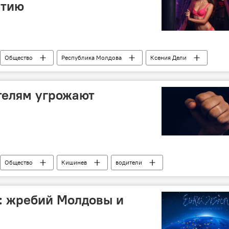
ытию
Общество
Республика Молдова
Ксения Дели
телям угрожают
Общество
Кишинев
водители
: жребий Молдовы и