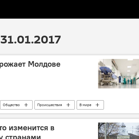
31.01.2017
грожает Молдове
Общество
Происшествия
В мире
ова
эпидемия
корь
то изменится в
у странами