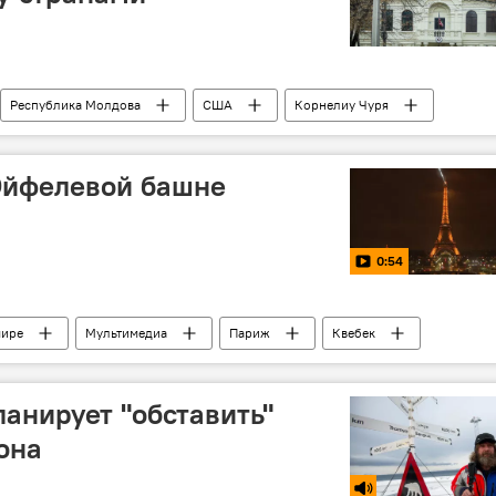
Республика Молдова
США
Корнелиу Чуря
Эйфелевой башне
0:54
мире
Мультимедиа
Париж
Квебек
лева башня
теракт
анирует "обставить"
она