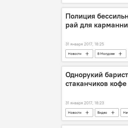
госбюджет
партии
Полиция бессильн
рай для карманни
31 января 2017, 18:25
Новости
В Молдове
Александр Пынзарь
Генера
угон
карманная кража
Однорукий барист
стаканчиков кофе 
31 января 2017, 18:23
Новости
Видео
На
Сан-Франциско
робот