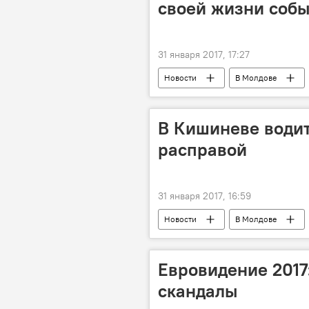
своей жизни соб
31 января 2017, 17:27
Новости
В Молдове
платье
важное событие
В Кишиневе води
расправой
31 января 2017, 16:59
Новости
В Молдове
пешеходы
расправа
Евровидение 2017
скандалы