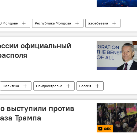
В Молдове
Республика Молдова
жеребьевка
скандал
национальный отбор
Евровидение
России официальный
располя
Политика
Приднестровье
Россия
дставитель
о выступили против
аза Трампа
0:50