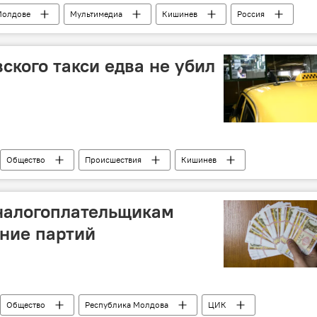
Молдове
Мультимедиа
Кишинев
Россия
ского такси едва не убил
Общество
Происшествия
Кишинев
си
лед
 налогоплательщикам
ние партий
Общество
Республика Молдова
ЦИК