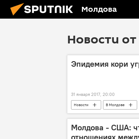
Молдова
Новости от 
Эпидемия кори у
31 января 2017, 20:00
Новости
В Молдове
Румыния
Республика Молд
Молдова - США: ч
отношениях межд