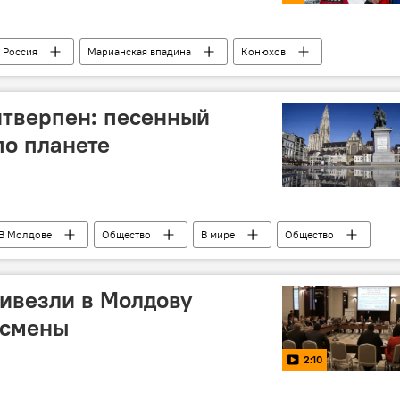
Россия
Марианская впадина
Конюхов
рекорд
океан
Дэвид Кэмерон
нтверпен: песенный
о планете
В Молдове
Общество
В мире
Общество
флешмоб
ивезли в Молдову
есмены
2:10