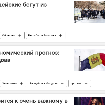
ейские бегут из
Общество
Республика Молдова
льный инспекторат полиции
полицейские
уход
номический прогноз:
дова
Экономика
Республика Молдова
прогноз
вится к очень важному в