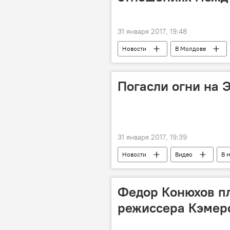
31 января 2017, 19:48
Новости
В Молдове
прямое включение
LIVE
Погасли огни на 
31 января 2017, 19:39
Новости
Видео
В 
память
мечеть
Эфе
Федор Конюхов пл
режиссера Кэмер