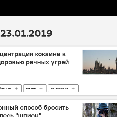
23.01.2019
центрация кокаина в
доровью речных угрей
Новости
кокаин
наркомания
онный способ бросить
здесь "шпион"