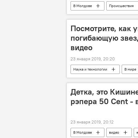
В Молдове
Происшествия
Посмотрите, как 
погибающую звез
видео
23 января 2019, 20:20
Наука и технологии
В мире
Солнце
Детка, это Кишин
рэпера 50 Cent - 
23 января 2019, 20:12
В Молдове
видео