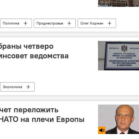
Политика
Приднестровье
Олег Хоржан
браны четверо
инсовет ведомства
Экономика
очет переложить
НАТО на плечи Европы