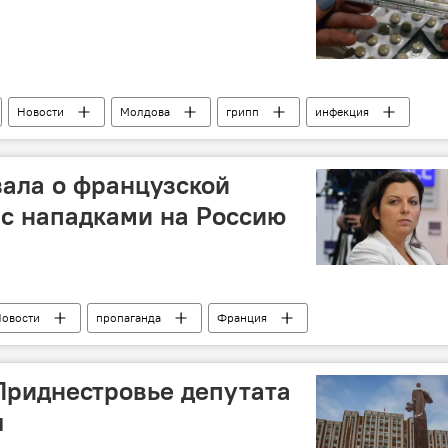
Новости
Молдова
грипп
инфекция
ала о французской
 с нападками на Россию
овости
пропаганда
Франция
Приднестровье депутата
я