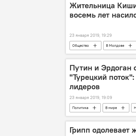
Жительница Кишин
восемь лет насил
23 января 2019, 19:29
Общество
В Молдове
Путин и Эрдоган 
"Турецкий поток":
лидеров
23 января 2019, 19:09
Политика
В мире
Н
Грипп одолевает 