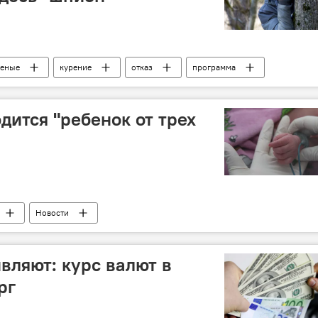
ченые
курение
отказ
программа
Общество
смартфон
дится "ребенок от трех
Новости
вляют: курс валют в
рг