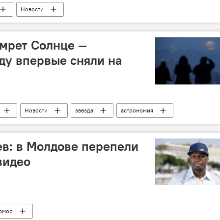
Новости
умрет Солнце —
ду впервые сняли на
Новости
звезда
астрономия
ев: в Молдове перепели
видео
юмор