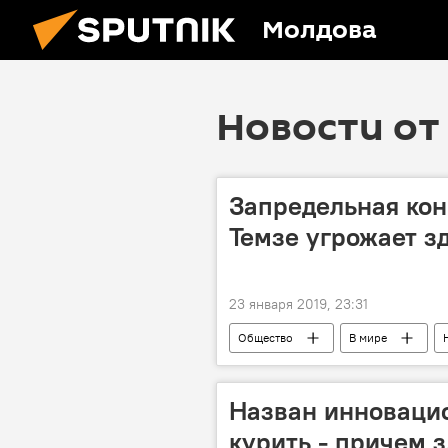
Молдова
Новости от 
Запредельная кон
Темзе угрожает з
23 января 2019, 23:31
Общество
В мире
Назван инноваци
курить - причем 