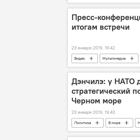
Пресс-конференци
итогам встречи
23 января 2019, 19:42
Видео
Мультимедиа
Дэнчилэ: у НАТО 
стратегический п
Черном море
23 января 2019, 19:40
Политика
В мире
Н
безопасность
стратегия