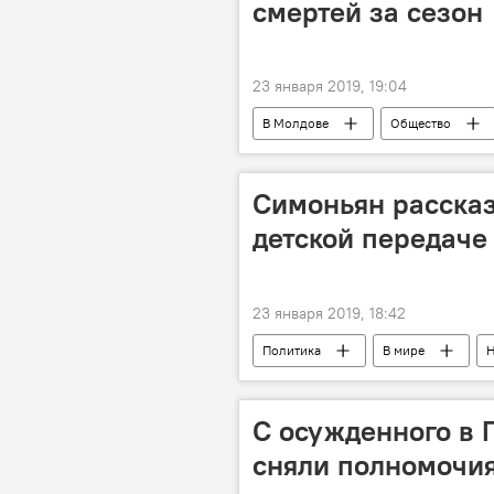
смертей за сезон
23 января 2019, 19:04
В Молдове
Общество
летальный исход
смерть
Симоньян рассказ
детской передаче
23 января 2019, 18:42
Политика
В мире
Н
С осужденного в 
сняли полномочи