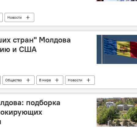
Новости
ших стран" Молдова
нию и США
Общество
В мире
Новости
лдова: подборка
шокирующих
я