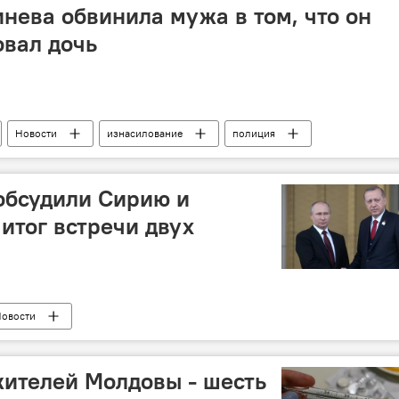
ева обвинила мужа в том, что он
овал дочь
Новости
изнасилование
полиция
обсудили Сирию и
 итог встречи двух
овости
жителей Молдовы - шесть