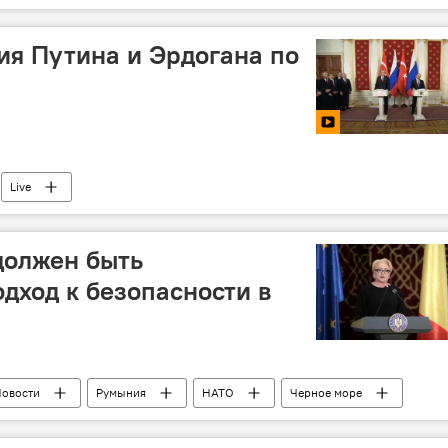
я Путина и Эрдогана по
Live
должен быть
одход к безопасности в
овости
Румыния
НАТО
Черное море