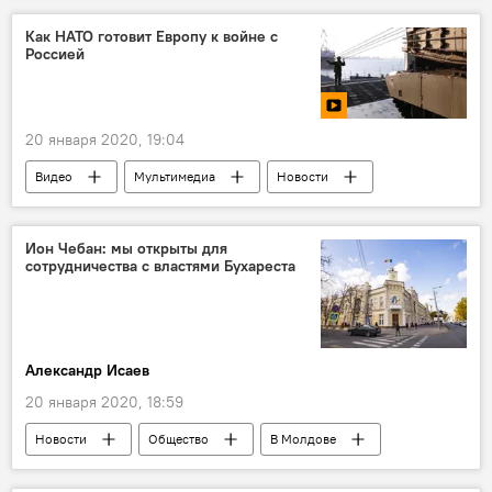
Новости компаний
Как НАТО готовит Европу к войне с
Россией
Великая Отечественная война
9 мая
20 января 2020, 19:04
Видео
Мультимедиа
Новости
Общество
В мире
Политика
Ион Чебан: мы открыты для
сотрудничества с властями Бухареста
Александр Исаев
20 января 2020, 18:59
Новости
Общество
В Молдове
Кишинев
Ион Чебан