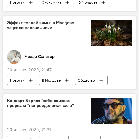
Новости
Экономика
В Молдове
Эффект теплой зимы: в Молдове
зацвели подснежники
Чезар Салагор
20 января 2020, 21:47
Новости
В Молдове
Общество
зима
подснежники
Концерт Бориса Гребенщикова
прервала "непреодолимая сила"
20 января 2020, 21:31