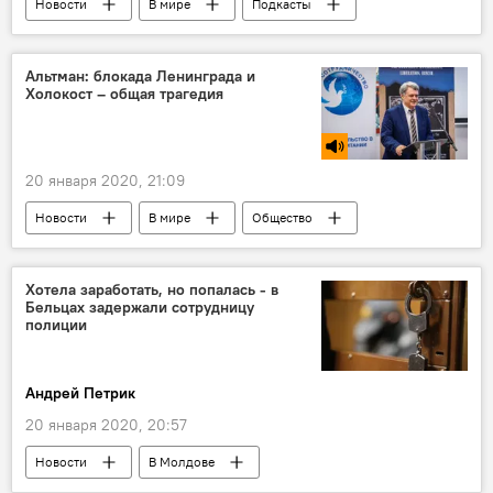
Новости
В мире
Подкасты
Альтман: блокада Ленинграда и
Холокост – общая трагедия
20 января 2020, 21:09
Новости
В мире
Общество
Подкасты
Сказано в эфире
Холокост: Это не должно повториться
Хотела заработать, но попалась - в
Бельцах задержали сотрудницу
полиции
Андрей Петрик
20 января 2020, 20:57
Новости
В Молдове