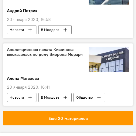
Андрей Петрик
20 января 2020, 16:58
Новости
В Молдове
Происшествия
поиск
человек
пропажа
Апелляционная палата Кишинева
высказалась по делу Виорела Мораря
Алена Матвеева
20 января 2020, 16:41
Новости
В Молдове
Общество
Еще 20 материалов