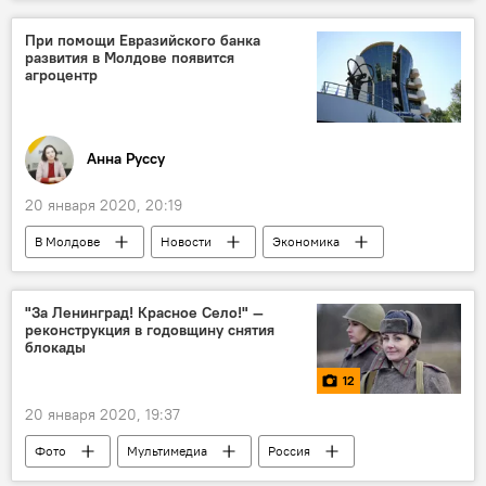
Происшествия
Бельцы
полиция
задержание
НАЦ
При помощи Евразийского банка
развития в Молдове появится
агроцентр
Анна Руссу
20 января 2020, 20:19
В Молдове
Новости
Экономика
"За Ленинград! Красное Село!" —
реконструкция в годовщину снятия
блокады
12
20 января 2020, 19:37
Фото
Мультимедиа
Россия
Победа-75: летопись памяти и славы