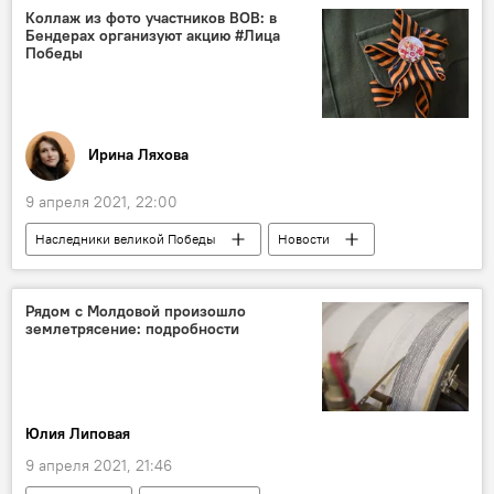
Коллаж из фото участников ВОВ: в
Бендерах организуют акцию #Лица
Победы
Ирина Ляхова
9 апреля 2021, 22:00
Наследники великой Победы
Новости
В Молдове
Общество
Приднестровье
Великая Победа
Рядом с Молдовой произошло
землетрясение: подробности
Великая Отечественная война
9 мая
Юлия Липовая
9 апреля 2021, 21:46