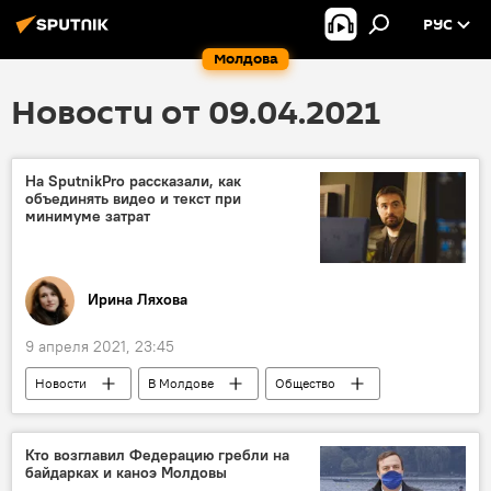
РУС
Молдова
Новости от 09.04.2021
На SputnikPro рассказали, как
объединять видео и текст при
минимуме затрат
Ирина Ляхова
9 апреля 2021, 23:45
Новости
В Молдове
Общество
Спецпроекты
SputnikPro — международный просветительский проект
Кто возглавил Федерацию гребли на
байдарках и каноэ Молдовы