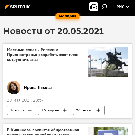
РУС
Молдова
Новости от 20.05.2021
Местные советы России и
Приднестровья разрабатывают план
сотрудничества
Ирина Ляхова
20 мая 2021, 23:57
Новости
В Молдове
Общество
Приднестровье
сотрудничество
В Кишиневе появится общественная
парковка: где подобрали место