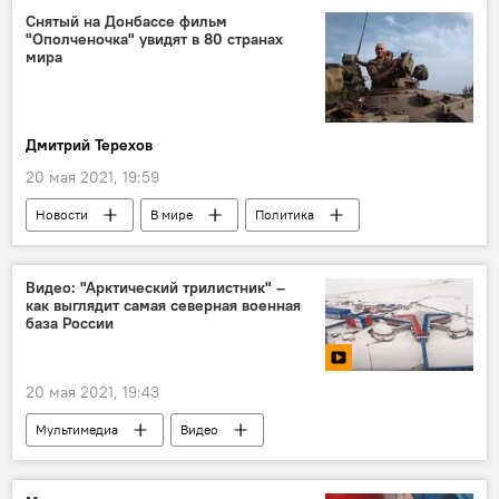
Снятый на Донбассе фильм
"Ополченочка" увидят в 80 странах
мира
Дмитрий Терехов
20 мая 2021, 19:59
Новости
В мире
Политика
Общество
В Молдове
Общество
Политика
Культура
Видео: "Арктический трилистник" –
как выглядит самая северная военная
база России
20 мая 2021, 19:43
Мультимедиа
Видео