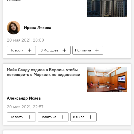
Ирина Ляхова
20 мая 2021, 23:09
Новости
В Молдове
Политика
Приднестровье
выборы в Госдуму
выборы
Майя Санду ездила в Берлин, чтобы
поговорить с Меркель по видеосвязи
Александр Исаев
20 мая 2021, 22:57
Новости
Политика
В мире
Майя Санду