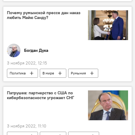
Андрей Спыну
реверс
Почему румынской прессе дан наказ
любить Майю Санду?
Богдан Дука
3 ноября 2022, 12:15
Политика
В мире
Румыния
Молдова
Майя Санду
Патрушев: партнерство с США по
кибербезопасности угрожает СНГ
3 ноября 2022, 11:10