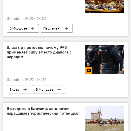
3 ноября 2022, 19:01
В Молдове
Парламент
энергоносители
Общество
Власть и протесты: почему PAS
применяет силу вместо диалога с
народом
3 ноября 2022, 18:24
Видео
В Молдове
социальные протесты
PAS
Выходные в Гагаузии: автономия
наращивает туристический потенциал