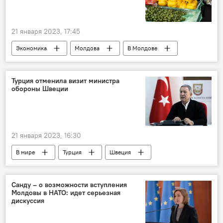
21 января 2023, 17:45
Экономика
Молдова
В Молдове
Турция
Минсельхоз
Владимир Боля
Турция отменила визит министра
обороны Швеции
21 января 2023, 16:30
В мире
Турция
Швеция
Политика
Санду – о возможности вступления
Молдовы в НАТО: идет серьезная
дискуссия