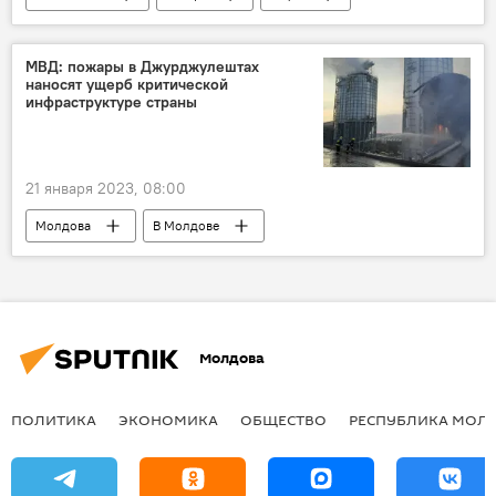
Запад
Россия
США
МВД: пожары в Джурджулештах
наносят ущерб критической
инфраструктуре страны
21 января 2023, 08:00
Молдова
В Молдове
Джурджулешты
Джурджулешты порт
Молдова
ПОЛИТИКА
ЭКОНОМИКА
ОБЩЕСТВО
РЕСПУБЛИКА МОЛ