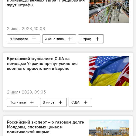
производственных затрат предприятия
ждут штрафы
2 июля 2023, 10:03
В Молдове
Экономика
штраф
себестоимость
Британский журналист: США за
помощью Украине прячут усиление
военного присутствия в Европе
2 июля 2023, 09:05
Политика
В мире
США
Украина
Европа
Российский эксперт – о газовом долге
Молдовы, спотовых ценах и
политической ширме