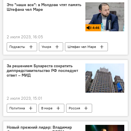
Это "наше все": в Молдове чтят память
Штефана чел Маре
4:46
2 июля 2023, 16:05
Подкасты
Униря
Штефан чел Маре
Молдова
За решением Бухареста сократить
диппредставительство РФ последует
ответ – МИД
2 июля 2023, 15:01
Политика
В мире
Россия
Румыния
МИД РФ
Новый прежний лидер: Владимир