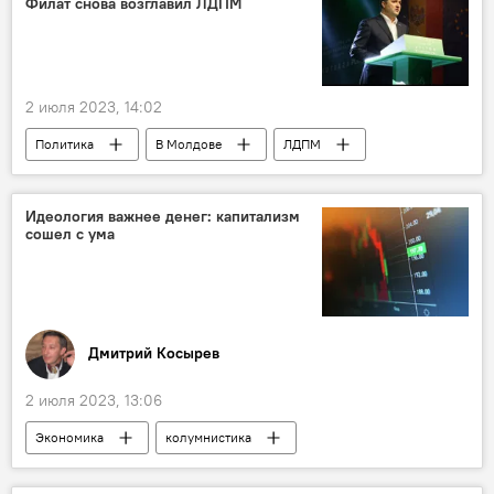
Филат снова возглавил ЛДПМ
2 июля 2023, 14:02
Политика
В Молдове
ЛДПМ
Владимир Филат
Идеология важнее денег: капитализм
сошел с ума
Дмитрий Косырев
2 июля 2023, 13:06
Экономика
колумнистика