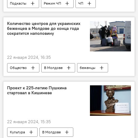
Подкасты
Режим ЧП
ЧП
Молдова
Количество центров для украинских
беженцев в Молдове до конца года
сократится наполовину
22 января 2024, 16:35
Общество
В Молдове
беженцы
Украина
Министерство труда, социальной защиты и семьи Молдовы
Проект к 225-летию Пушкина
стартовал в Кишиневе
Алексей Бузу
22 января 2024, 15:35
Культура
В Молдове