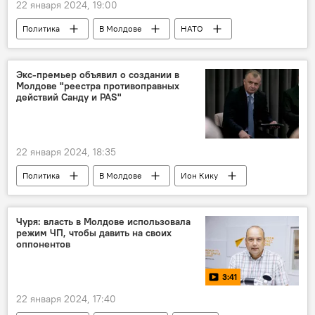
22 января 2024, 19:00
Политика
В Молдове
НАТО
Майя Санду
учения
оппозиция
Партия "Шанс"
Экс-премьер объявил о создании в
Молдове "реестра противоправных
действий Санду и PAS"
22 января 2024, 18:35
Политика
В Молдове
Ион Кику
Майя Санду
PAS
Чуря: власть в Молдове использовала
режим ЧП, чтобы давить на своих
оппонентов
3:41
22 января 2024, 17:40