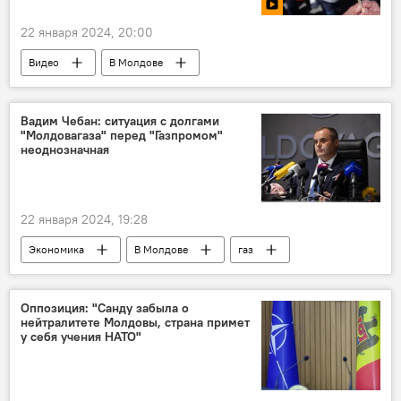
22 января 2024, 20:00
Видео
В Молдове
Вадим Чебан: ситуация с долгами
"Молдовагаза" перед "Газпромом"
неоднозначная
22 января 2024, 19:28
Экономика
В Молдове
газ
Вадим Чебан
"Газпром"
Молдовагаз
Оппозиция: "Санду забыла о
нейтралитете Молдовы, страна примет
у себя учения НАТО"