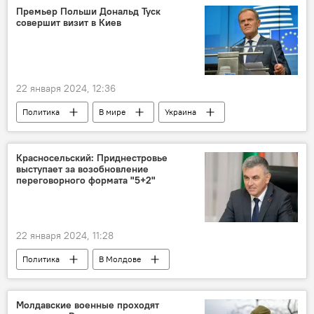
Премьер Польши Дональд Туск
совершит визит в Киев
22 января 2024, 12:36
Политика
В мире
Украина
Польша
Дональд Туск
Красносельский: Приднестровье
выступает за возобновление
переговорного формата "5+2"
22 января 2024, 11:28
Политика
В Молдове
Приднестровье
Вадим Красносельский
переговоры в формате "5+2"
Молдавские военные проходят