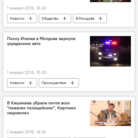
1 января 2016, 16:24
Новости
Общество
В Молдове
Кишинев
дети
Новый год
роддом
Послу Италии в Молдове вернули
украденное авто
Новый год и Рождество в Молдове 2021
1 января 2016, 15:30
Новости
Происшествия
В Молдове
Кишинев
Республика Молдова
полиция
В Кишиневе убрали почти всех
"лежачих полицейских", Киртоакэ
автомобиль
недоволен
1 января 2016, 14:14