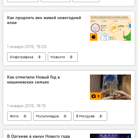
Россия
США
Германия
Сирия
Ангела Меркель
Как продлить век живой новогодней
елки
Башар Асад
1 января 2016, 19:20
Инфографика
Новости
Мультимедиа
праздник
елка
Новый год
Как отметили Новый Год в
кишиневских семьях
Новый год 2019 - Кишинев и Молдова
Новый год и Рождество в Молдове 2021
9
1 января 2016, 18:19
Фото
Мультимедиа
В Молдове
Республика Молдова
праздник
семья
Новый год
В Оргееве в канун Нового года