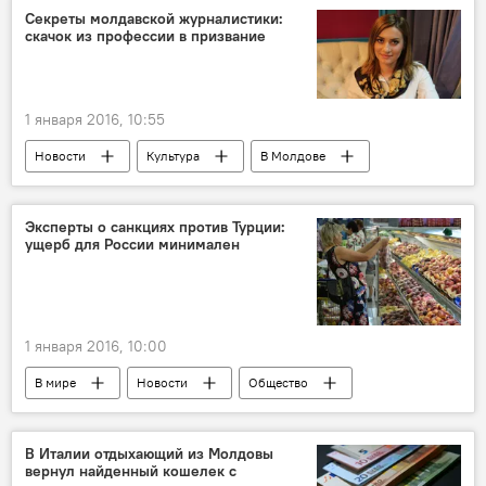
Секреты молдавской журналистики:
скачок из профессии в призвание
1 января 2016, 10:55
Новости
Культура
В Молдове
Республика Молдова
Максим Мифтахов
журналистика
Эксперты о санкциях против Турции:
ущерб для России минимален
1 января 2016, 10:00
В мире
Новости
Общество
Аналитика
Турция
фрукты
санкции
рынок
В Италии отдыхающий из Молдовы
вернул найденный кошелек с