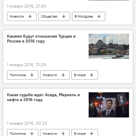
1 января 2016, 21:43
Новости
Общество
В Молдове
Республика Молдова
Новый год
снег
Погода
Какими будут отношения Турции и
России в 2016 году
1 января 2016, 21:29
Политика
Новости
В мире
Россия
Турция
Ближний Восток
ИГ
терроризм
напряжение
Какая судьба ждет Асада, Меркель и
нефть в 2016 году
1 января 2016, 20:23
Политика
Новости
В мире