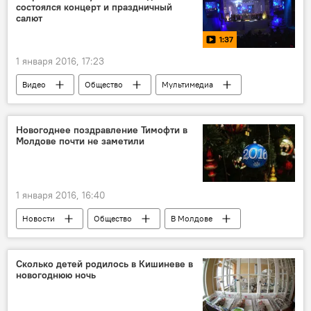
состоялся концерт и праздничный
салют
1:37
1 января 2016, 17:23
Видео
Общество
Мультимедиа
В Молдове
Республика Молдова
Оргеев
салют
Новый год
Новогоднее поздравление Тимофти в
Молдове почти не заметили
Новый год и Рождество в Молдове 2021
концерт
1 января 2016, 16:40
Новости
Общество
В Молдове
Республика Молдова
Николай Тимофти
телевидение
обращение
Сколько детей родилось в Кишиневе в
новогоднюю ночь
Новый год и Рождество в Молдове 2021