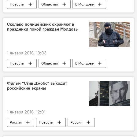
Новости
Общество
В Молдове
Кишинев
Республика Молдова
Дорин Киртоакэ
Exdrupo
дороги
Сколько полицейских охраняют в
праздники покой граждан Молдовы
лежачие полицейские
1 января 2016, 13:03
Новости
Общество
В Молдове
Республика Молдова
порядок
полиция
праздники
Фильм "Стив Джобс" выходит
российские экраны
Новый год и Рождество в Молдове 2021
1 января 2016, 12:01
Россия
Новости
Россия
Стив Джобс
кино