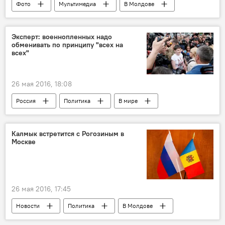
Фото
Мультимедиа
В Молдове
Эксперт: военнопленных надо
обменивать по принципу "всех на
всех"
26 мая 2016, 18:08
Россия
Политика
В мире
Новости
Общество
Украина
Россия
Федотов
Савченко
Калмык встретится с Рогозиным в
Москве
Ерофеев
минские соглашения
мирный процесс
26 мая 2016, 17:45
Новости
Политика
В Молдове
Россия
Республика Молдова