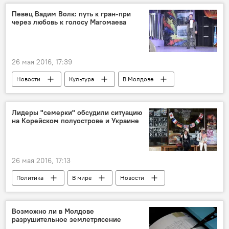
Дмитрий Рогозин
Октавиан Калмык
Певец Вадим Волк: путь к гран-при
через любовь к голосу Магомаева
межправкомиссия по экономическому сотрудничеству
Кишинев-Москва: время для перезагрузки
26 мая 2016, 17:39
Новости
Культура
В Молдове
Лидеры "семерки" обсудили ситуацию
на Корейском полуострове и Украине
26 мая 2016, 17:13
Политика
В мире
Новости
Украина
Япония
G7
саммит
дискуссия
Возможно ли в Молдове
разрушительное землетрясение