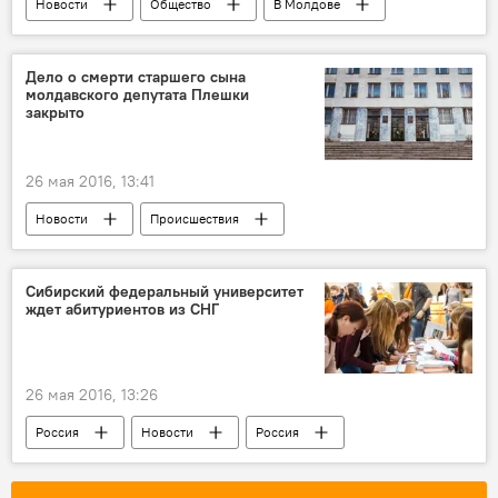
Новости
Общество
В Молдове
Республика Молдова
Анатол Виничук
СГЗЧС
пожар
расследование
Дело о смерти старшего сына
молдавского депутата Плешки
версии
Центральный рынок
закрыто
26 мая 2016, 13:41
Новости
Происшествия
В Молдове
Республика Молдова
Нае-Симион Плешка
Сорин Плешка
Сибирский федеральный университет
ждет абитуриентов из СНГ
Дан Плешка
уголовное дело
закрытие
убийство
26 мая 2016, 13:26
Россия
Новости
Россия
Красноярск
студенты
прием