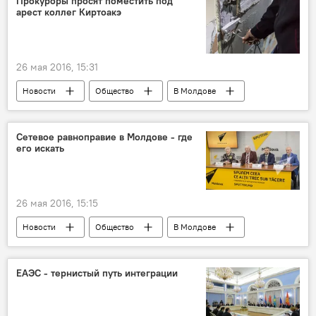
Прокуроры просят поместить под
арест коллег Киртоакэ
Союз ветеранов войны в Афганистане
памятник
26 мая 2016, 15:31
Новости
Общество
В Молдове
Республика Молдова
предварительный арест
требование
Сетевое равноправие в Молдове - где
его искать
прокурор
26 мая 2016, 15:15
Новости
Общество
В Молдове
Многонациональная Молдова
Республика Молдова
Людмила Лащенова
ЕАЭС - тернистый путь интеграции
Олег Бабенко
Дни славянской письменности и культуры