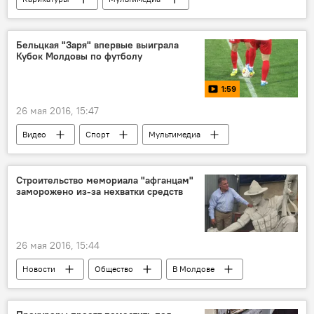
Новости
Бельцкая "Заря" впервые выиграла
Кубок Молдовы по футболу
1:59
26 мая 2016, 15:47
Видео
Спорт
Мультимедиа
В Молдове
Кишинев
Республика Молдова
ФК "Милсами"
Строительство мемориала "афганцам"
заморожено из-за нехватки средств
ФК "Заря"
Футбол
26 мая 2016, 15:44
Новости
Общество
В Молдове
Республика Молдова
Конгаз
Михаил Мокан