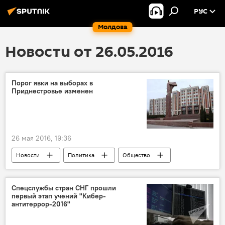
РУС
Молдова
Новости от 26.05.2016
Порог явки на выборах в
Приднестровье изменен
26 мая 2016, 19:36
Новости
Политика
Общество
В Молдове
Приднестровье
Сафонов
Шевчук
Спецслужбы стран СНГ прошли
первый этап учений "Кибер-
Верховный совет непризнанной ПМР
явка
антитеррор-2016"
порог
выборы