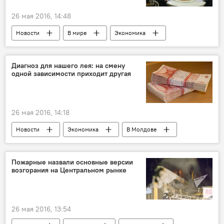
26 мая 2016, 14:48
Новости
В мире
Экономика
Мнение
Казахстан
Россия
Таджикистан
Республика Молдова
Диагноз для нашего лея: на смену
одной зависимости приходит другая
ЕАЭС
интеграция
Беларусь
26 мая 2016, 14:18
Новости
Экономика
В Молдове
Республика Молдова
Виорел Гырбу
молдавский лей
оценка
курс
Пожарные назвали основные версии
возгорания на Центральном рынке
26 мая 2016, 13:54