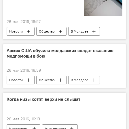
26 мая 2016, 16:57
Новости
Общество
В Молдове
Румыния
Республика Молдова
Вранча
Ион Илиеш
землетрясение
Армия США обучила молдавских солдат оказанию
медпомощи в бою
26 мая 2016, 16:39
Новости
Общество
В Молдове
Республика Молдова
США
завершение
учения
Когда низы хотят, верхи не слышат
26 мая 2016, 16:13
Карикатуры
Мультимедиа