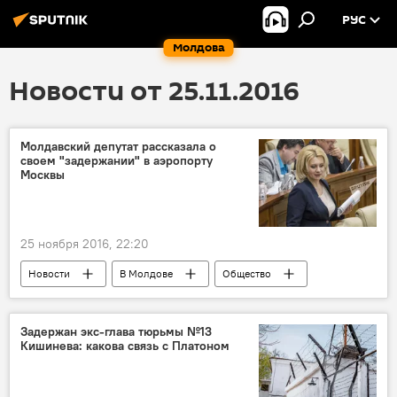
РУС
Молдова
Новости от 25.11.2016
Молдавский депутат рассказала о
своем "задержании" в аэропорту
Москвы
25 ноября 2016, 22:20
Новости
В Молдове
Общество
Республика Молдова
задержание
опровержение
Виолетта Иванова
Задержан экс-глава тюрьмы №13
Кишинева: какова связь с Платоном