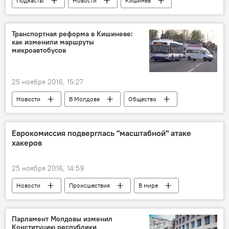
Подкасты
Новости
Кишинев
Республика Молдова
Галинa Кирьяковa
школы
продукты
просроченные
Транспортная реформа в Кишиневе:
как изменили маршруты
детсады
микроавтобусов
25 ноября 2016, 15:27
Новости
В Молдове
Общество
Кишинев
Республика Молдова
изменение
маршрутки
примэрия
Еврокомиссия подверглась "масштабной" атаке
хакеров
25 ноября 2016, 14:59
Новости
Происшествия
В мире
Еврокомиссия
интернет
атака
хакер
Парламент Молдовы изменил
Конституцию республики