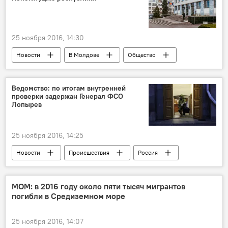
25 ноября 2016, 14:30
Новости
В Молдове
Общество
Республика Молдова
генпрокурор
поправки
конституция
Ведомство: по итогам внутренней
проверки задержан Генерал ФСО
Лопырев
25 ноября 2016, 14:25
Новости
Происшествия
Россия
В мире
Россия
задержан
МОМ: в 2016 году около пяти тысяч мигрантов
погибли в Средиземном море
25 ноября 2016, 14:07