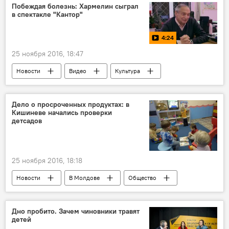
НАТО
ракетные системы
Побеждая болезнь: Хармелин сыграл
в спектакле "Кантор"
Дональд Трамп
Йенс Столтенберг
4:24
25 ноября 2016, 18:47
Новости
Видео
Культура
В Молдове
Мультимедиа
Республика Молдова
Юрий Хармелин
Дело о просроченных продуктах: в
Кишиневе начались проверки
театр "С улицы Роз"
Молдфест.Рампа.Ру
детсадов
заболевание
лечение
спектакль
фестиваль
25 ноября 2016, 18:18
Новости
В Молдове
Общество
Кишинев
Республика Молдова
проверки
детсад
Дно пробито. Зачем чиновники травят
детей
испорченные продукты