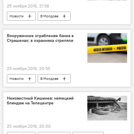
25 ноября 2016, 21:58
Новости
В Молдове
Происшествия
Кишинев
Республика Молдова
задержание
Вооруженное ограбление банка в
Страшенах: в охранника стреляли
пенитенциар №13
телефон
25 ноября 2016, 20:55
Новости
В Молдове
Происшествия
Кишинев
Страшены
банк
ограбление
Неизвестный Кишинев: немецкий
блиндаж на Телецентре
25 ноября 2016, 20:00