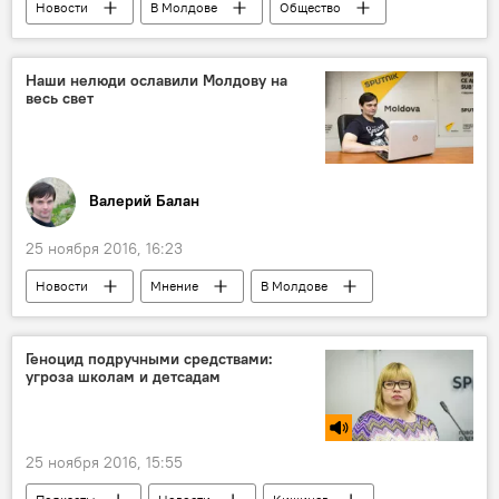
Новости
В Молдове
Общество
Республика Молдова
Виорел Морарь
суд
предварительный арест
Наши нелюди ославили Молдову на
весь свет
Валерий Балан
25 ноября 2016, 16:23
Новости
Мнение
В Молдове
Общество
Аналитика
Республика Молдова
Валерий Балан
Геноцид подручными средствами:
угроза школам и детсадам
коррупция
дети
чиновники
продукты
отравление
преступление
гражданское общество
25 ноября 2016, 15:55
протест