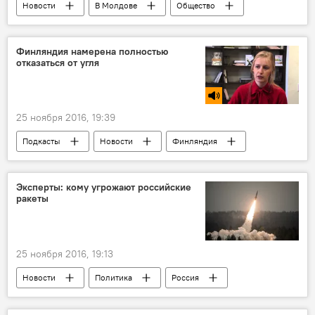
Новости
В Молдове
Общество
Кишинев
Институт электроники и нанотехнологий Академии наук Молдовы
Финляндия намерена полностью
отказаться от угля
Великая Отечественная война
дети
снаряды
Узнай Молдову!
Наследники великой Победы
25 ноября 2016, 19:39
Новости Кишинева
Подкасты
Новости
Финляндия
отказ
уголь
Эксперты: кому угрожают российские
ракеты
25 ноября 2016, 19:13
Новости
Политика
Россия
В мире
Россия
США