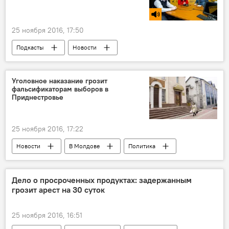
25 ноября 2016, 17:50
Подкасты
Новости
Республика Молдова
дети
школьники
меню
Уголовное наказание грозит
фальсификаторам выборов в
Приднестровье
25 ноября 2016, 17:22
Новости
В Молдове
Политика
фальсификация
уголовная ответственность
выборы
Дело о просроченных продуктах: задержанным
грозит арест на 30 суток
25 ноября 2016, 16:51