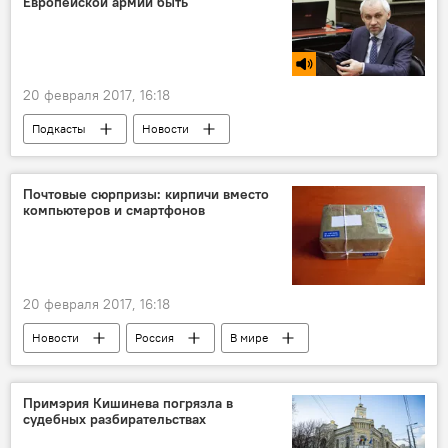
Европейской армии быть
20 февраля 2017, 16:18
Подкасты
Новости
Владимир Шаповалов
Европарламент
финансы
пост
министр
Почтовые сюрпризы: кирпичи вместо
компьютеров и смартфонов
общеевропейская армия
20 февраля 2017, 16:18
Новости
Россия
В мире
Примэрия Кишинева погрязла в
судебных разбирательствах