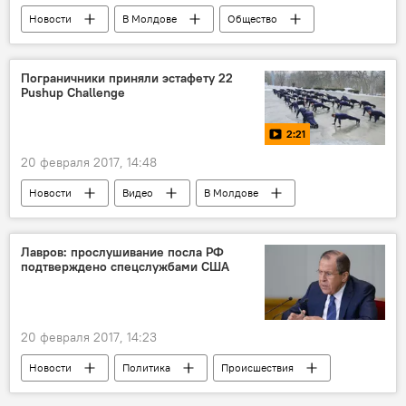
Новости
В Молдове
Общество
Республика Молдова
академия наук рм
Новости Кишинева
Тирасполь
Пограничники приняли эстафету 22
Pushup Challenge
Приднестровье
2:21
20 февраля 2017, 14:48
Новости
Видео
В Молдове
Мультимедиа
Погранполиция Молдовы
22 pushup challenge
Лавров: прослушивание посла РФ
подтверждено спецслужбами США
20 февраля 2017, 14:23
Новости
Политика
Происшествия
Россия
В мире
Россия