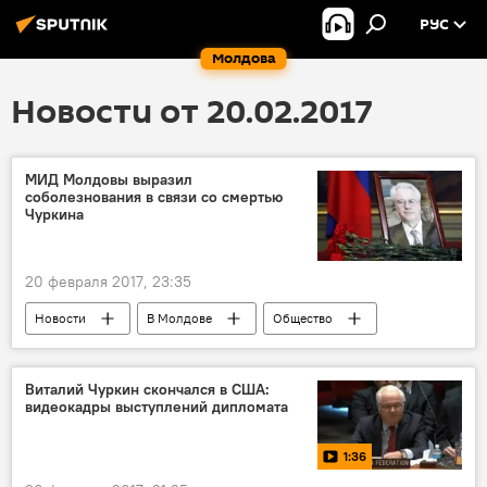
РУС
Молдова
Новости от 20.02.2017
МИД Молдовы выразил
соболезнования в связи со смертью
Чуркина
20 февраля 2017, 23:35
Новости
В Молдове
Общество
Россия
Республика Молдова
Андрей Галбур
Виталий Чуркин
Виталий Чуркин скончался в США:
видеокадры выступлений дипломата
смерть
соболезнование
1:36