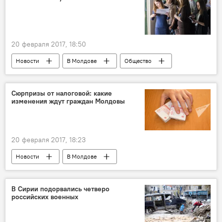
20 февраля 2017, 18:50
Новости
В Молдове
Общество
Россия
Приднестровье
Россия
Республика Молдова
Александр Мартынов
Сюрпризы от налоговой: какие
изменения ждут граждан Молдовы
конкурс
комиссия
обучение
отбор
вузы
20 февраля 2017, 18:23
Новости
В Молдове
Республика Молдова
налог
декларация о доходе
В Сирии подорвались четверо
российских военных