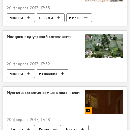
20 февраля 2017, 17:55
Новости
Справки
В мире
Общество
Сирия
Молдова под угрозой затопления
20 февраля 2017, 17:52
Новости
В Молдове
Происшествия
Общество
Происшествия
В мире
Общество
Мужчина захватил семью в заложники
Украина
Республика Молдова
Дунай
Кагул
Рени
наводнение
Джурджулешты
20 февраля 2017, 17:26
Новости
Видео
Россия