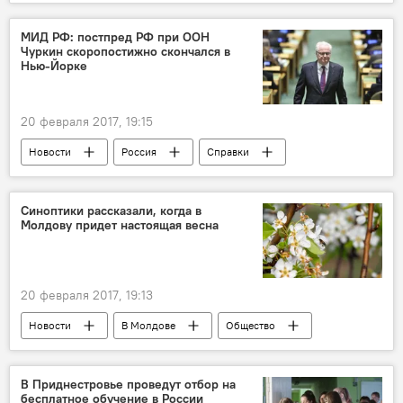
Республика Молдова
Погранполиция Молдовы
МИД РФ: постпред РФ при ООН
Чуркин скоропостижно скончался в
22 pushup challenge
эстафета
Нью-Йорке
20 февраля 2017, 19:15
Новости
Россия
Справки
Россия
США
Нью-Йорк
Чуркин
ООН
скончался
Синоптики рассказали, когда в
Молдову придет настоящая весна
20 февраля 2017, 19:13
Новости
В Молдове
Общество
Республика Молдова
синоптики
прогоноз
Погода
В Приднестровье проведут отбор на
бесплатное обучение в России