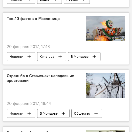
Мультимедиа
Топ-10 фактов о Масленице
20 февраля 2017, 17:13
Новости
Культура
В Молдове
Общество
В мире
Общество
Масленица
Николай Флоринский
Стрельба в Ставченах: нападавших
арестовали
Масленица 2019: история праздника, традиции, рецепты блинов
20 февраля 2017, 16:44
Новости
В Молдове
Общество
Ставчены
арест
суд
нападение
автосервис