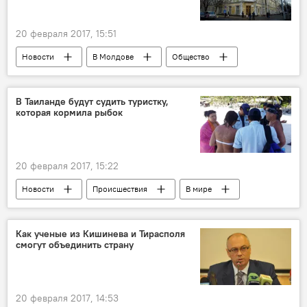
20 февраля 2017, 15:51
Новости
В Молдове
Общество
Кишинев
Дорин Киртоакэ
Георге Моргоч
примэрия Кишинева
В Таиланде будут судить туристку,
которая кормила рыбок
Госканцелярия
транспорт
троллейбус
разбирательство
20 февраля 2017, 15:22
Новости
Происшествия
В мире
Таиланд
штраф
судебное разбирательство
Как ученые из Кишинева и Тирасполя
смогут объединить страну
кормление рыбок
20 февраля 2017, 14:53