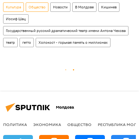
Культура
Общество
Новости
В Молдове
Кишинев
Иосиф Шац
Государственный русский драматический театр имени Антона Чехова
театр
гетто
Холокост - горькая память о миллионах
Молдова
ПОЛИТИКА
ЭКОНОМИКА
ОБЩЕСТВО
РЕСПУБЛИКА МОЛ