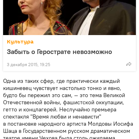
Культура
Забыть о Герострате невозможно
3 декабря 2015, 19:25
Одна из таких сфер, где практически каждый
кишиневец чувствует настолько тонко и явно,
будто бы пережил это сам, — это тема Великой
Отечественной войны, фашистской оккупации,
гетто и концлагерей. Неслучайно премьера
спектакля "Время любви и ненависти"
в постановке народного артиста Молдовы Иосифа
Шаца в Государственном русском драматическом
театре имени Чехова была столь ожидаема