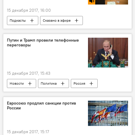
15 декабря 2017, 16:00
Подкасты
Сказано в эфире
Новости
Борис Муравский
Полиция
расширение полномочий
Путин и Трамп провели телефонные
переговоры
МВД
15 декабря 2017, 15:43
Новости
Политика
Россия
В мире
Россия
телефон
разговор
ядерная проблема
Евросоюз продлил санкции против
России
Владимир Путин
Дональд Трамп
переговоры
15 декабря 2017, 15:17