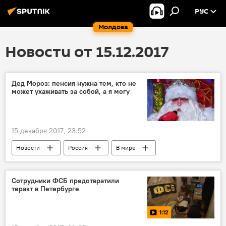
РУС
Молдова
Новости от 15.12.2017
Дед Мороз: пенсия нужна тем, кто не
может ухаживать за собой, а я могу
15 декабря 2017, 23:52
Новости
Россия
В мире
Общество
Россия
пенсия
путешествие
елки
Новый год
Сотрудники ФСБ предотвратили
теракт в Петербурге
Дед Мороз
1:12