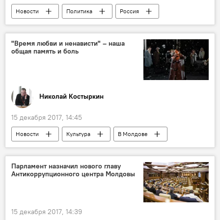
Новости
Политика
Россия
В мире
Экономика
Россия
Туск
санкции
Европарламент
"Время любви и ненависти" – наша
общая память и боль
Николай Костыркин
15 декабря 2017, 14:45
Новости
Культура
В Молдове
Общество
Кишинев
Иосиф Шац
Государственный русский драматический театр имени Антона Чехова
Парламент назначил нового главу
Антикоррупционного центра Молдовы
театр
гетто
Холокост - горькая память о миллионах
15 декабря 2017, 14:39