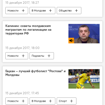
15 декабря 2017, 18:27
Новости
В Молдове
Общество
Россия
В мире
Общество
СССР
Ленинград
Калинин: советы молдавским
мигрантам по легализации на
Георгий Полтавченко
Зоя Афтений-Одегова
территории РФ
Великая Отечественная война
блокада Лениграда
Дорога жизни
15 декабря 2017, 18:00
Наследники великой Победы
Новости
Подкасты
Сказано в эфире
Гацкан – лучший футболист "Ростова" и
Молдовы
15 декабря 2017, 17:45
Новости
В Молдове
Спорт