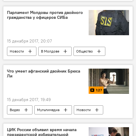
Республика Молдова
деньги
зарплаты
доходы
пенсии
Парламент Молдовы против двойного
гражданства у офицеров СИБа
расходы
затраты
пособия
Парламент
15 декабря 2017, 20:07
Новости
В Молдове
Общество
Республика Молдова
Сергей Стати
СИБ
поправки
Что умеет афганский двойник Брюса
Ли
двойное гражданство
Парламент
Дмитрий Дьяков
1:27
15 декабря 2017, 19:49
Видео
Мультимедиа
Новости
Брюс Ли
кино
боевые искусства
ЦИК России объявил время начала
президентской избирательной