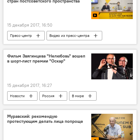
стран постсоветского пространства
карусель
рождественская ярмарка
15 декабря 2017, 16:50
Пресс-центр
Видео из пресс-центра
Фильм Звягинцева "Нелюбовь" вошел
в шорт-лист премии "Оскар"
15 декабря 2017, 16:27
Новости
Россия
В мире
Россия
США
Звягинцев
фильм
Культура
Шорт-лист
Муравский: рекомендую
протестующим делать лица попроще
кинопремия Оскар