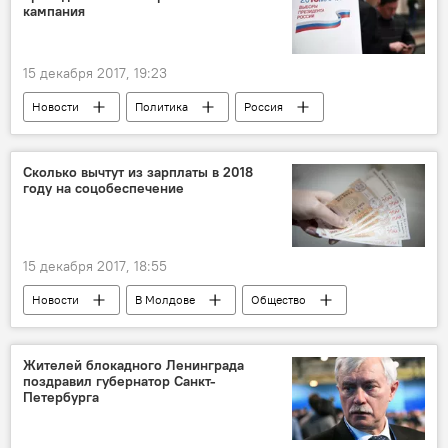
кампания
15 декабря 2017, 19:23
Новости
Политика
Россия
В мире
Общество
Россия
ЦИК России
Сколько вычтут из зарплаты в 2018
году на соцобеспечение
15 декабря 2017, 18:55
Новости
В Молдове
Общество
Республика Молдова
депутаты
зарплата
взносы
соцстрах
Жителей блокадного Ленинграда
поздравил губернатор Санкт-
Парламент
Петербурга