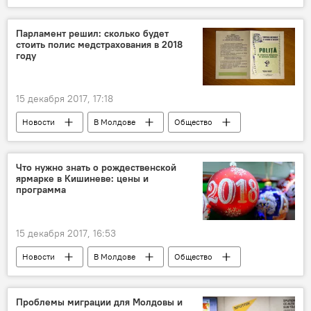
Республика Молдова
Ростов-на Дону
Александр Гацкан
Ростов
Парламент решил: сколько будет
стоить полис медстрахования в 2018
Будни молдавского футбола
Футбол
году
15 декабря 2017, 17:18
Новости
В Молдове
Общество
Республика Молдова
Владимир Односталко
цена
Что нужно знать о рождественской
ярмарке в Кишиневе: цены и
полис обязательного медицинского страхования
программа
Парламент
15 декабря 2017, 16:53
Новости
В Молдове
Общество
Кишинев
Республика Молдова
Павел Филип
цены
каток
Проблемы миграции для Молдовы и