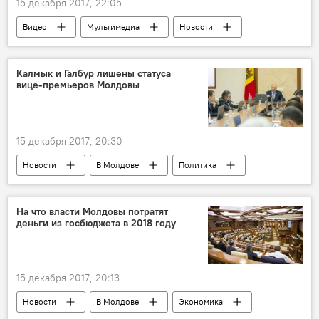
15 декабря 2017, 22:05
Видео
Мультимедиа
Новости
ФСБ
Калмык и Галбур лишены статуса
вице-премьеров Молдовы
15 декабря 2017, 20:30
Новости
В Молдове
Политика
Республика Молдова
Раиса Апольски
Октавиан Калмык
Андрей Галбур
На что власти Молдовы потратят
деньги из госбюджета в 2018 году
правительство
закон
поправки
статус
Вице-премьер
Парламент
правительство Молдовы
15 декабря 2017, 20:13
Новости
В Молдове
Экономика