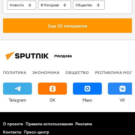
Новости
В Молдове
Общество
Республика Молдова
Раиса Апольски
Богдан Зумбряну
Еще 20 материалов
Национальный антикоррупционный центр
руководитель
назначение
Парламент
Молдова
ПОЛИТИКА
ЭКОНОМИКА
ОБЩЕСТВО
РЕСПУБЛИКА МОЛ
Telegram
OK
Макс
VK
О проекте
Правила использования
Реклама
Контакты
Пресс-центр