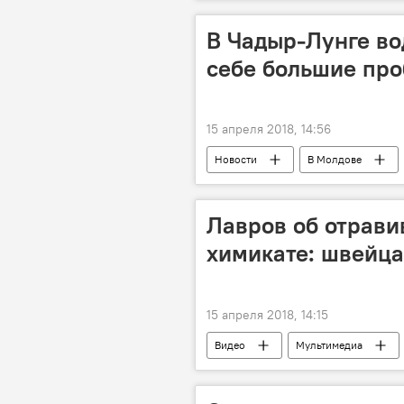
В Чадыр-Лунге в
себе большие пр
15 апреля 2018, 14:56
Новости
В Молдове
приговор
подкуп
водительские права
конфис
Лавров об отрав
химикате: швейца
15 апреля 2018, 14:15
Видео
Мультимедиа
"Дело Скрипаля" и высылка российс
Сергей Лавров
Сергей Скри