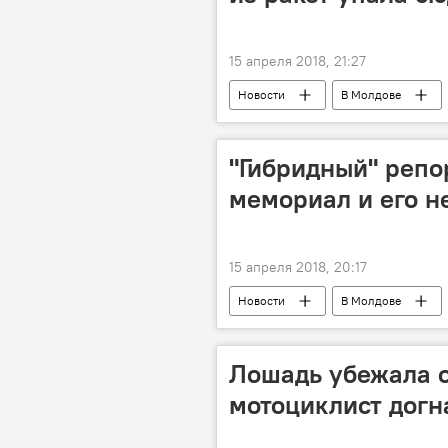
15 апреля 2018, 21:27
Новости
В Молдове
"Гибридный" репо
мемориал и его н
15 апреля 2018, 20:17
Новости
В Молдове
Республика Молдова
Алекс
Великая Отечественная война
Лошадь убежала о
мотоциклист догн