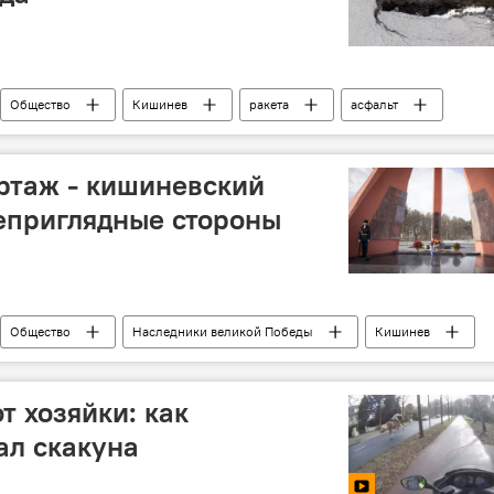
Общество
Кишинев
ракета
асфальт
ртаж - кишиневский
еприглядные стороны
Общество
Наследники великой Победы
Кишинев
ей Петрович
комитет "Победа"
мемориал "Вечность"
День Победы
т хозяйки: как
ал скакуна