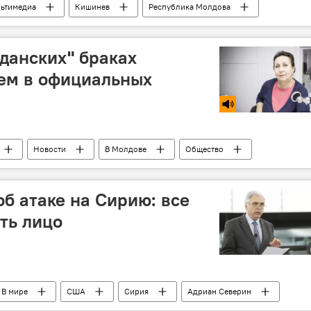
ьтимедиа
Кишинев
Республика Молдова
рок-н-ролл
концерт
выступление
жданских" браках
ем в официальных
Новости
В Молдове
Общество
ова
Елена Ковалева
семья
брак
об атаке на Сирию: все
ть лицо
В мире
США
Сирия
Адриан Северин