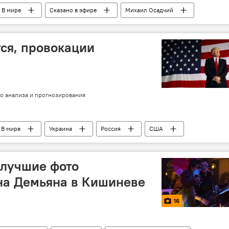
В мире
Сказано в эфире
Михаил Осадчий
цивилизация
ся, провокации
о анализа и прогнозирования
В мире
Украина
Россия
США
 лучшие фото
на Демьяна в Кишиневе
16