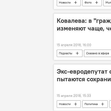
Новости
Фото
Мул
Иван Демьян
рок
Ковалева: в "гра
изменяют чаще, ч
15 апреля 2018, 16:00
Подкасты
Сказано в эфире
Кишинев
Республика Молд
психолог
разводы
Экс-евродепутат 
пытаются сохрани
15 апреля 2018, 15:33
Новости
Политика