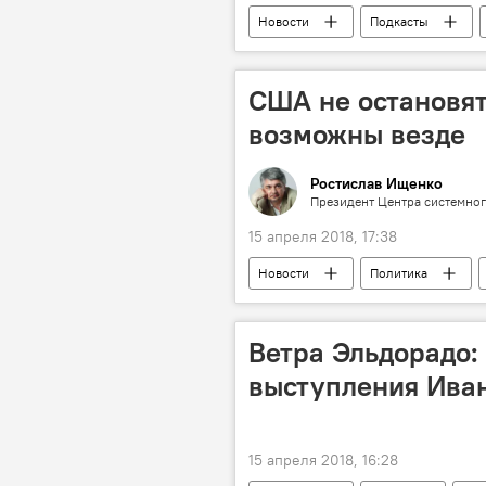
Новости
Подкасты
смайлик
русский язык
США не остановят
возможны везде
Ростислав Ищенко
Президент Центра системног
15 апреля 2018, 17:38
Новости
Политика
Сирия
Ветра Эльдорадо:
выступления Ива
15 апреля 2018, 16:28