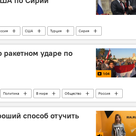
США по Сирии
ссия
США
Турция
Сирия
йип Эрдоган
война
удары
ракеты
 ракетном ударе по
1:04
Политика
В мире
Общество
Россия
агрессия
удары
ракеты
протест
ороший способ отучить