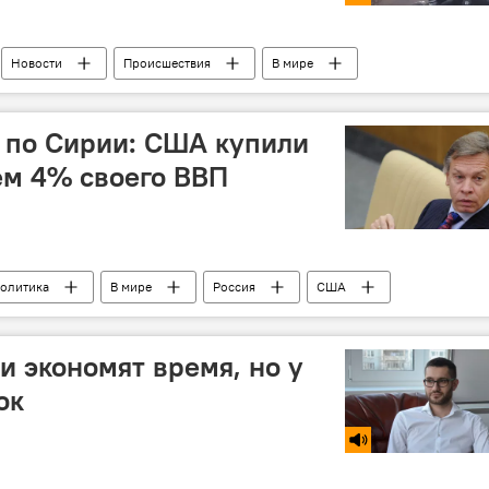
Новости
Происшествия
В мире
 по Сирии: США купили
ем 4% своего ВВП
олитика
В мире
Россия
США
удары
ракеты
и экономят время, но у
ок