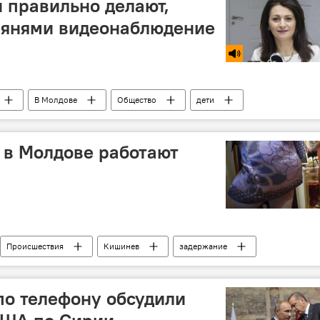
и правильно делают,
нянями видеонаблюдение
В Молдове
Общество
дети
ость
няня
к в Молдове работают
Происшествия
Кишинев
задержание
порно
видеочат
по телефону обсудили