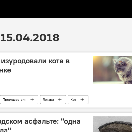
15.04.2018
 изуродовали кота в
нке
Происшествия
Яргара
Кот
дском асфальте: "одна
да"