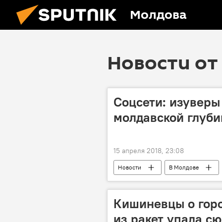
Молдова
Новости от 
Соцсети: изуверы
молдавской глуби
15 апреля 2018, 23:08
Новости
В Молдове
Кишиневцы о горо
из ракет упала сю