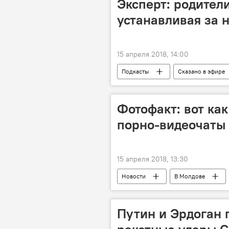
Эксперт: родител
МИД РФ
устанавливая за 
15 апреля 2018, 14:00
Подкасты
Сказано в эфире
насилие над детьми
жесток
Фотофакт: вот ка
порно-видеочаты
15 апреля 2018, 13:30
Новости
В Молдове
сутенеры
девушки
Путин и Эрдоган 