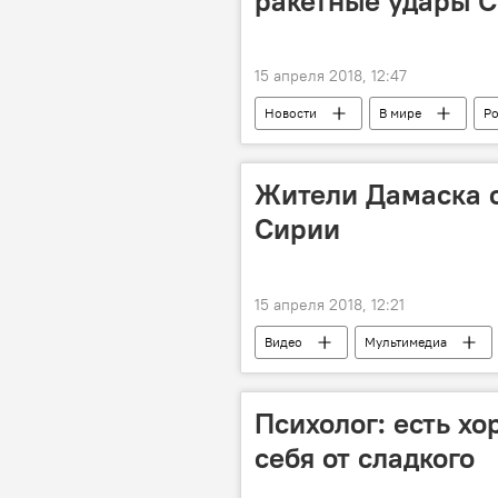
ракетные удары 
15 апреля 2018, 12:47
Новости
В мире
Ро
Владимир Путин
Реджеп Та
конфликт
переговоры
Жители Дамаска о
Сирии
15 апреля 2018, 12:21
Видео
Мультимедиа
США
Сирия
акция
митинг
Психолог: есть х
себя от сладкого