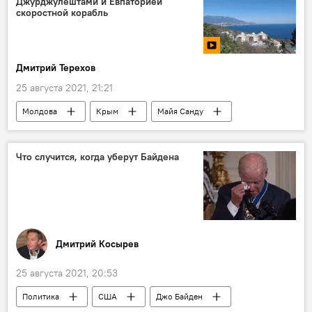
Джурджулештами и Евпаторией
скоростной корабль
Дмитрий Терехов
25 августа 2021, 21:21
Молдова
Крым
Майя Санду
В Молдове
Россия
Подкасты
Что случится, когда уберут Байдена
Дмитрий Косырев
25 августа 2021, 20:53
Политика
США
Джо Байден