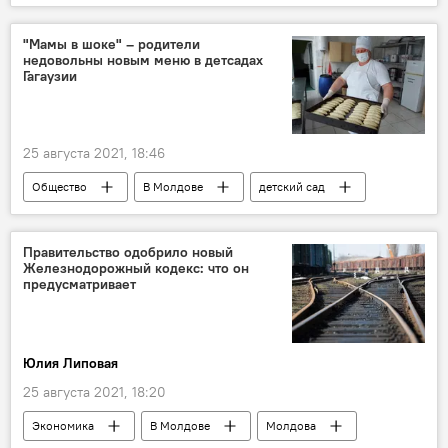
Минздрав
статистика
"Мамы в шоке" – родители
недовольны новым меню в детсадах
Гагаузии
25 августа 2021, 18:46
Общество
В Молдове
детский сад
Комрат
питание
Правительство одобрило новый
Железнодорожный кодекс: что он
предусматривает
Юлия Липовая
25 августа 2021, 18:20
Экономика
В Молдове
Молдова