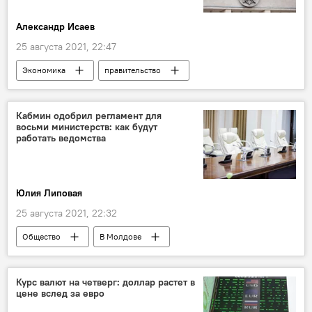
Александр Исаев
25 августа 2021, 22:47
Экономика
правительство
кредиты
МВФ
колумнистика
Кабмин одобрил регламент для
восьми министерств: как будут
работать ведомства
Юлия Липовая
25 августа 2021, 22:32
Общество
В Молдове
правительство
Молдова
Андрей Спыну
Курс валют на четверг: доллар растет в
цене вслед за евро