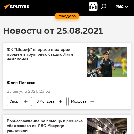
РУС
Молдова
Новости от 25.08.2021
ФК "Шериф" впервые в истории
прошел в групповую стадию Лиги
чемпионов
Юлия Липовая
25 августа 2021, 23:52
Спорт
В Молдове
Молдова
ФК "Шериф"
Футбол
Вознаграждение за помощь в розыске
сбежавшего из ИВС Мавриди
увеличили