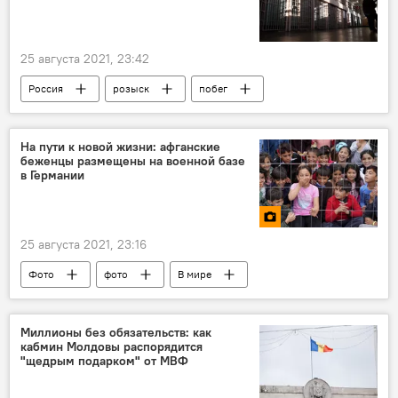
25 августа 2021, 23:42
Россия
розыск
побег
На пути к новой жизни: афганские
беженцы размещены на военной базе
в Германии
25 августа 2021, 23:16
Фото
фото
В мире
Мультимедиа
эвакуация
Афганистан
беженцы
Миллионы без обязательств: как
кабмин Молдовы распорядится
"щедрым подарком" от МВФ