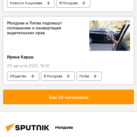
Новости Кишинева
В Молдове
Кишинев
Ион Чебан
Молдова
учителя
вакцинация
Молдова и Литва подпишут
соглашение о конвертации
водительских прав
Ирина Каруш
25 августа 2021, 16:51
Общество
В Молдове
Литва
Водительские права
Еще 20 материалов
Молдова