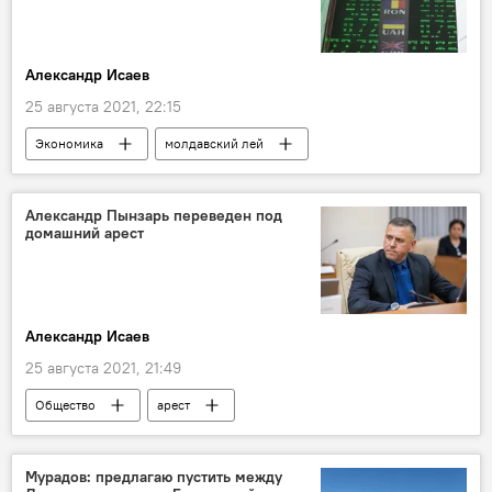
Александр Исаев
25 августа 2021, 22:15
Экономика
молдавский лей
курс валют
Национальный банк Молдовы
Александр Пынзарь переведен под
домашний арест
Александр Исаев
25 августа 2021, 21:49
Общество
арест
Генеральный инспекторат полиции
Александр Пынзарь
Мурадов: предлагаю пустить между