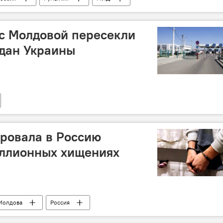
 с Молдовой пересекли
ждан Украины
ровала в Россию
иллионных хищениях
Молдова
Россия