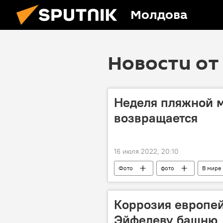
Молдова
Новости от 
Неделя пляжной м
возвращается
16 июля 2022, 20:10
Фото
фото
В мире
Коррозия европей
Эйфелеву башню