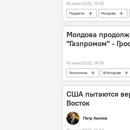
16 июля 2022, 15:05
Подкасты
Молдова
Молдова продолжи
"Газпромом" - Гро
16 июля 2022, 14:05
Экономика
В Молдове
"Газпром"
США пытаются ве
Восток
Петр Акопов