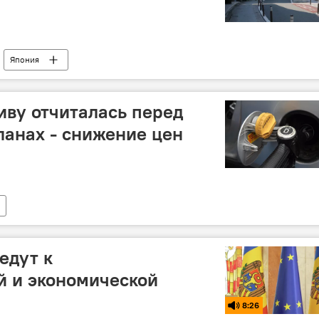
Япония
иву отчиталась перед
ланах - снижение цен
едут к
й и экономической
8:26