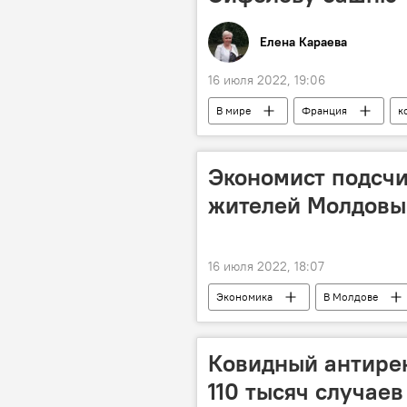
Елена Караева
16 июля 2022, 19:06
В мире
Франция
к
Экономист подсчи
жителей Молдовы
16 июля 2022, 18:07
Экономика
В Молдове
Ковидный антирек
110 тысяч случаев