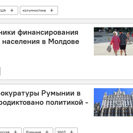
США
колумнистика
ники финансирования
 населения в Молдове
рокуратуры Румынии в
одиктовано политикой -
оссия
Румыния
МИД