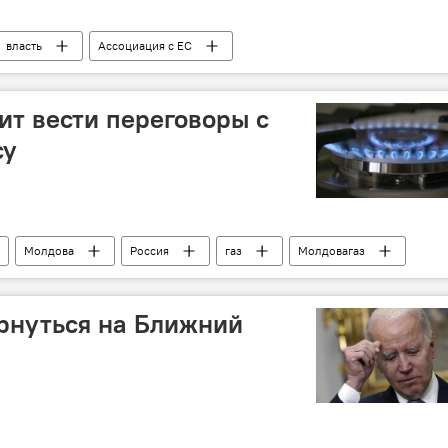
власть
Ассоциация с ЕС
т вести переговоры с
су
Молдова
Россия
газ
Молдовагаз
рнуться на Ближний