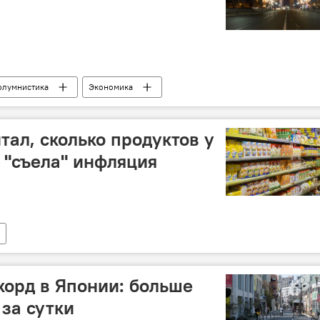
олумнистика
Экономика
тал, сколько продуктов у
 "съела" инфляция
орд в Японии: больше
 за сутки