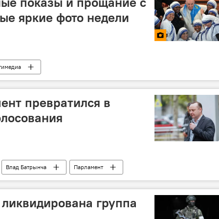
ые показы и прощание с
мые яркие фото недели
тимедиа
ент превратился в
олосования
Влад Батрынча
Парламент
 ликвидирована группа