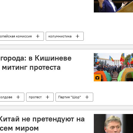
опейская комиссия
колумнистика
 города: в Кишиневе
митинг протеста
Молдове
протест
Партия "Шор"
 Китай не претендуют на
 всем миром