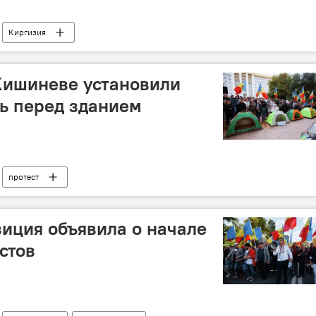
Киргизия
Кишиневе установили
ь перед зданием
протест
иция объявила о начале
стов