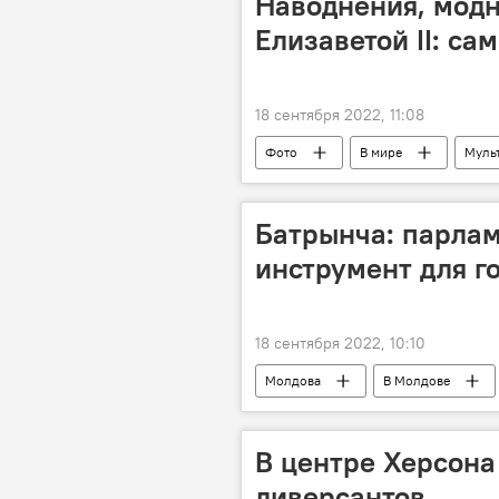
Наводнения, модн
Елизаветой II: са
18 сентября 2022, 11:08
Фото
В мире
Муль
Батрынча: парлам
инструмент для г
18 сентября 2022, 10:10
Молдова
В Молдове
В центре Херсона
диверсантов