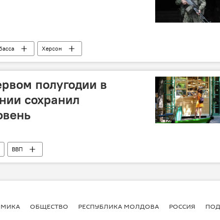
басса
Херсон
рвом полугодии в
нии сохранил
овень
ВВП
ОМИКА
ОБЩЕСТВО
РЕСПУБЛИКА МОЛДОВА
РОССИЯ
ПОД