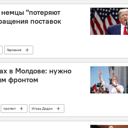
о немцы "потеряют
кращения поставок
Германия
тах в Молдове: нужно
ым фронтом
протест
Игорь Додон