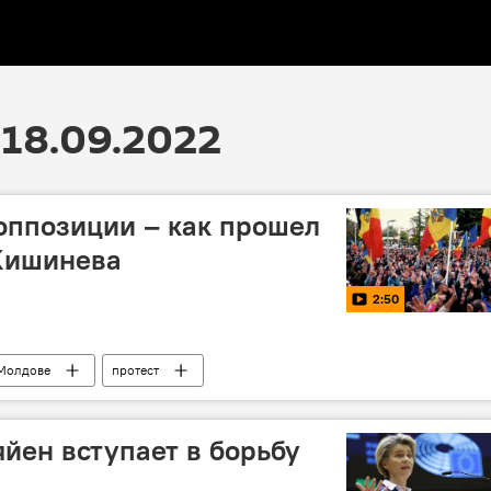
18.09.2022
оппозиции – как прошел
 Кишинева
2:50
Молдове
протест
яйен вступает в борьбу