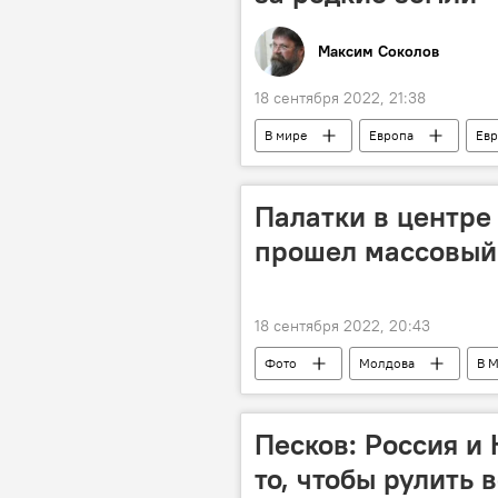
Максим Соколов
18 сентября 2022, 21:38
В мире
Европа
Евр
Палатки в центре
прошел массовый 
18 сентября 2022, 20:43
Фото
Молдова
В 
Мультимедиа
Песков: Россия и
то, чтобы рулить