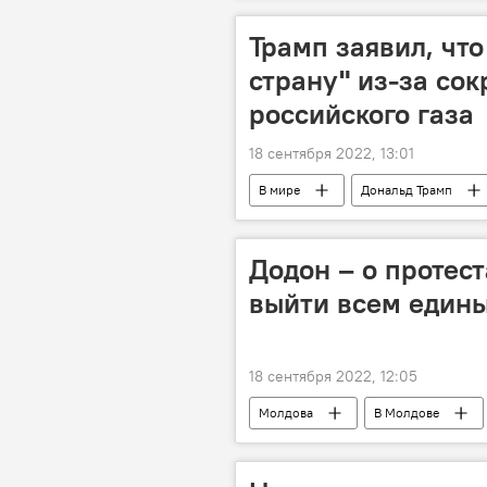
Трамп заявил, чт
страну" из-за со
российского газа
18 сентября 2022, 13:01
В мире
Дональд Трамп
Додон – о протес
выйти всем един
18 сентября 2022, 12:05
Молдова
В Молдове