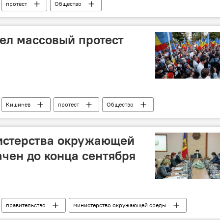
протест
Общество
ел массовый протест
Кишинев
протест
Общество
истерства окружающей
ачен до конца сентября
правительство
министерство окружающей среды