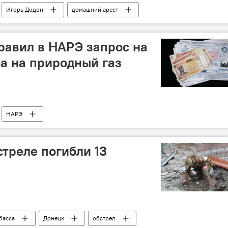
Игорь Додон
домашний арест
равил в НАРЭ запрос на
а на природный газ
НАРЭ
стреле погибли 13
басса
Донецк
обстрел