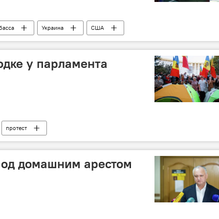
басса
Украина
США
одке у парламента
протест
под домашним арестом