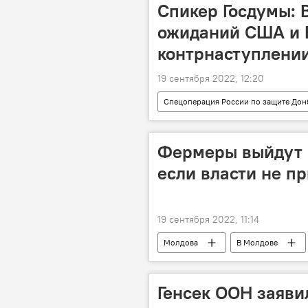
Спикер Госдумы: 
ожиданий США и 
контрнаступлени
19 сентября 2022, 12:20
Спецоперация России по защите Дон
США
Фермеры выйдут н
если власти не п
19 сентября 2022, 11:14
Молдова
В Молдове
Генсек ООН заявил