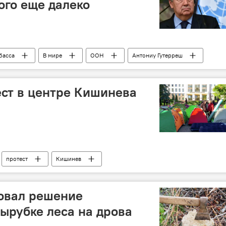
ого еще далеко
басса
В мире
ООН
Антониу Гутерреш
ст в центре Кишинева
протест
Кишинев
овал решение
вырубке леса на дрова