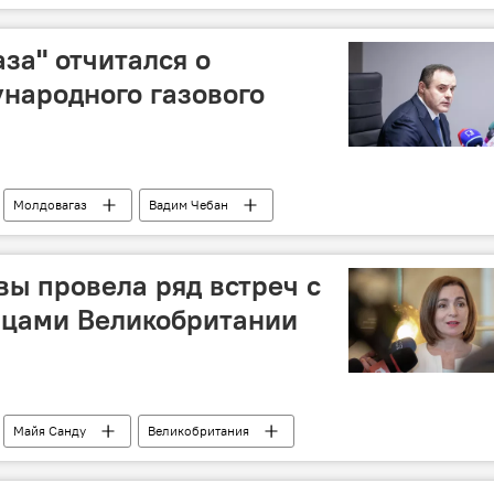
за" отчитался о
народного газового
Молдовагаз
Вадим Чебан
ы провела ряд встреч с
цами Великобритании
Майя Санду
Великобритания