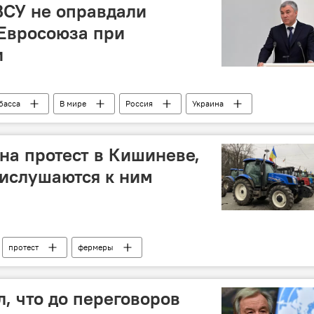
ВСУ не оправдали
Евросоюза при
и
басса
В мире
Россия
Украина
а протест в Кишиневе,
рислушаются к ним
протест
фермеры
, что до переговоров