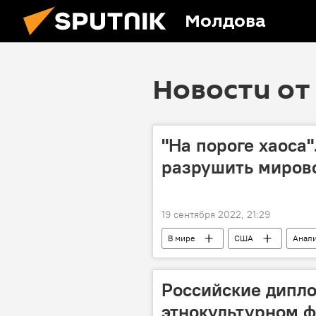
Молдова
Новости от 
"На пороге хаоса
разрушить миров
19 сентября 2022, 21:29
В мире
США
Анали
Российские дипло
этнокультурном ф