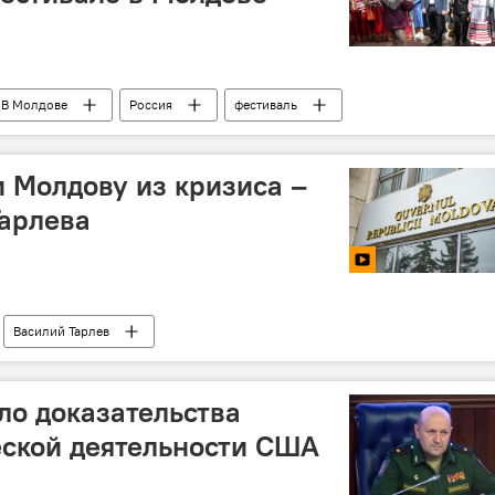
В Молдове
Россия
фестиваль
 Молдову из кризиса –
арлева
Василий Тарлев
о доказательства
еской деятельности США