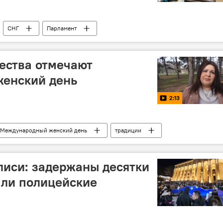
СНГ
Парламент
ества отмечают
енский день
2:13
Международный женский день
традиции
лиси: задержаны десятки
али полицейские