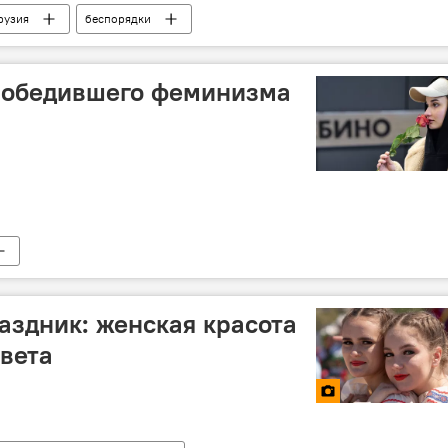
рузия
беспорядки
 победившего феминизма
раздник: женская красота
света