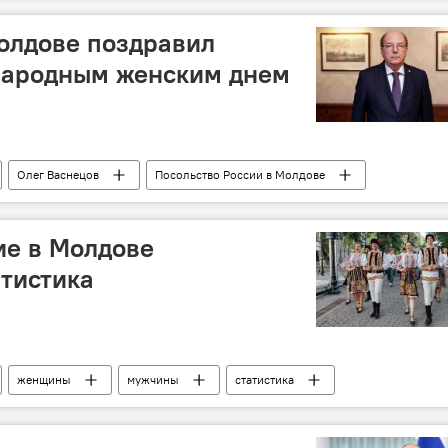
олдове поздравил
ародным женским днем
Олег Васнецов
Посольство России в Молдове
ие в Молдове
атистика
женщины
мужчины
статистика