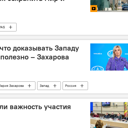
PAS
 что доказывать Западу
сполезно – Захарова
ария Захарова
Запад
Россия
ли важность участия