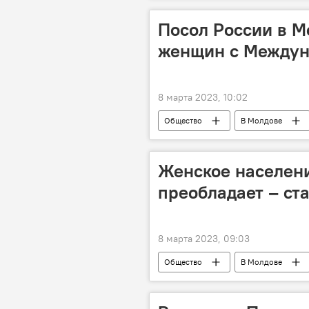
Посол России в М
женщин с Междун
8 марта 2023, 10:02
Общество
В Молдове
Женское населен
преобладает – ст
8 марта 2023, 09:03
Общество
В Молдове