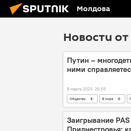
Молдова
Новости от 
Путин – многодет
ними справляетес
8 марта 2023, 20:05
Общество
В мире
Заигрывание PAS 
Приднестровья: к