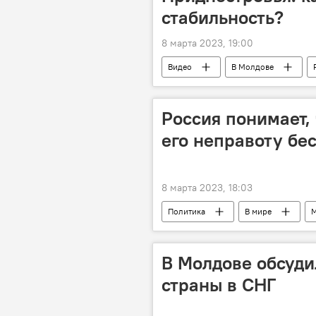
стабильность?
8 марта 2023, 19:00
Видео
В Молдове
Россия понимает,
его неправоту бе
8 марта 2023, 18:03
Политика
В мире
М
В Молдове обсуди
страны в СНГ