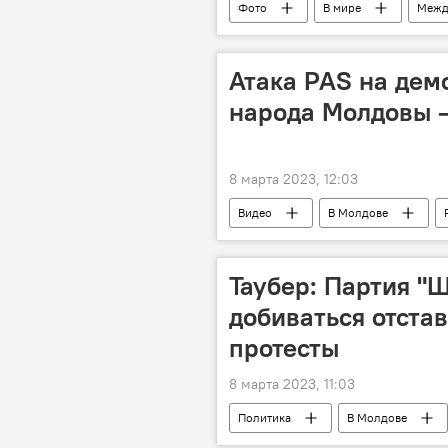
Фото
В мире
Межд
Атака PAS на дем
народа Молдовы –
8 марта 2023, 12:03
Видео
В Молдове
Таубер: Партия "
добиваться отста
протесты
8 марта 2023, 11:03
Политика
В Молдове
социальные протесты