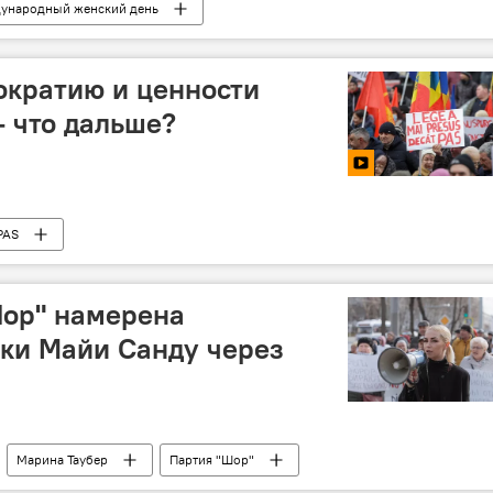
ународный женский день
ократию и ценности
 что дальше?
PAS
Шор" намерена
вки Майи Санду через
Марина Таубер
Партия "Шор"