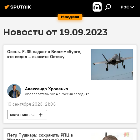
РУС
Молдова
Новости от 19.09.2023
Осень, F-35 падает в Вильямсбурге,
кто видел – скажите Остину
Александр Хроленко
обозреватель МИА "Россия сегодня"
19 сентября 2023, 21:03
колумнистика
Петр Пушкарь: сохранить РПЦ в
Молдове - наш духовный долг