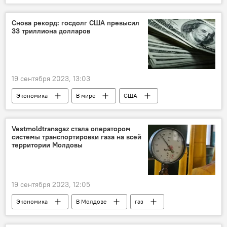
Молдовагаз
Виктор Парликов
"Газпром"
Снова рекорд: госдолг США превысил
33 триллиона долларов
19 сентября 2023, 13:03
Экономика
В мире
США
госдолг
Vestmoldtransgaz стала оператором
системы транспортировки газа на всей
территории Молдовы
19 сентября 2023, 12:05
Экономика
В Молдове
газ
транспортировка