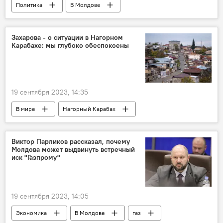
Политика
В Молдове
Партия "Возрождение"
Мария Захарова
Захарова - о ситуации в Нагорном
Карабахе: мы глубоко обеспокоены
19 сентября 2023, 14:35
В мире
Нагорный Карабах
Мария Захарова
МИД РФ
Политика
Виктор Парликов рассказал, почему
Молдова может выдвинуть встречный
иск "Газпрому"
19 сентября 2023, 14:05
Экономика
В Молдове
газ