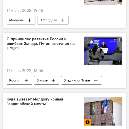
17 июня 2022, 19:49
Молдова
В Молдове
Приднестровье
переговоры
переговоры в формате "5+2"
О принципах развития России и
ошибках Запада. Путин выступил на
ПМЭФ
17 июня 2022, 18:55
Россия
В мире
Владимир Путин
ПМЭФ
Запад
Куда вывезет Молдову кривая
"европейской мечты"