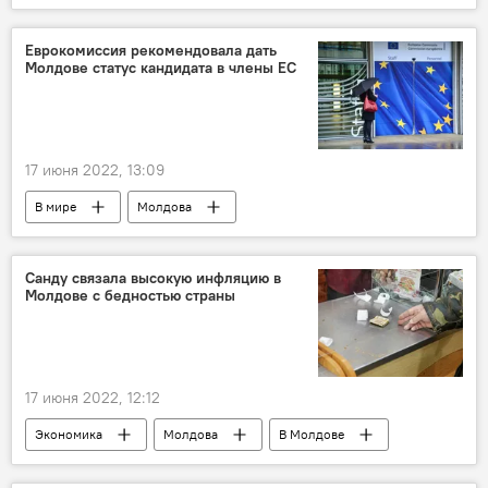
Еврокомиссия рекомендовала дать
Молдове статус кандидата в члены ЕС
17 июня 2022, 13:09
В мире
Молдова
Европейский союз
ЕК
Еврокомиссия
Санду связала высокую инфляцию в
Молдове с бедностью страны
17 июня 2022, 12:12
Экономика
Молдова
В Молдове
Санду Греку