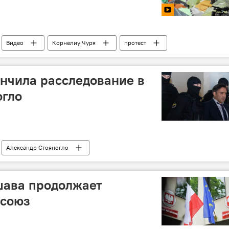
Видео
Корнелиу Чуря
протест
нчила расследование в
огло
Александр Стояногло
шава продолжает
осоюз