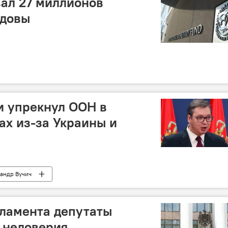
ал 27 миллионов
лдовы
и упрекнул ООН в
ах из-за Украины и
андр Вучич
рламента депутаты
 недоверия